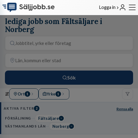
Logga in
lediga jobb som Fältsäljare i
Norberg
Sök
Ort
Yrke
1
1
AKTIVA FILTER
2
Rensa alla
Fältsäljare
FÖRSÄLJNING
Norberg
VÄSTMANLANDS LÄN