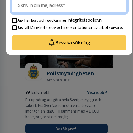
kunder nöjda. Som medarbetare hos oss
Besök profil
förväntas du visa engagemang, öppenhet,
ansvar och respekt.
integritetspolicyn.
Jag har läst och godkänner
Jag vill få nyhetsbrev och presentationer av arbetsgivare.
Bevaka sökning
Polismyndigheten
MYNDIGHET
99
lediga jobb
Visa jobb
Ett uppdrag att göra hela Sverige tryggt och
säkert. Ett Sverige som ska vara tryggare
imorgon än idag. Tillsammans med 41 000
kollegor gör vi det möjligt.
Besök profil