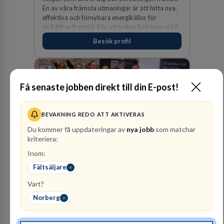
En av våra främsta utmaningar är att hitta nya,
effektiva och förnybara energikällor för
en hållbar framtid. För att lyckas behöver vi bli
fler medarbetare som vill göra skillnad.
Besök profil
Få senaste jobben direkt till din E-post!
BEVAKNING REDO ATT AKTIVERAS
Du kommer få uppdateringar av
nya jobb
som matchar
kriteriera:
SOVA
Inom:
FACKHANDEL
Fältsäljare
1
lediga jobb
Visa jobb
Vart?
SOVA finns idag på 22 platser runtom i landet.
Norberg
Att arbeta på SOVA är att vara en del av ett
lag. Vi har ett gemensamt ansvar för att skapa
en trivsam arbetsplats och för att göra våra