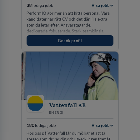
38
lediga jobb
Visa jobb
PerformIQ gör mer än att hitta personal. Våra
kandidater har rätt CV och det där lilla extra
som du letar efter. Ansvarstagande,
dedikerade, fokuserade. Stark teamkänsla,
vinnarinstinkt och hälsomedvetna. Vi kallar det
Besök profil
för idrottens egenskaper.
Vattenfall AB
ENERGI
180
lediga jobb
Visa jobb
Hos oss på Vattenfall får du möjlighet att ta
stegen som driver dig och utvecklingen framåt.