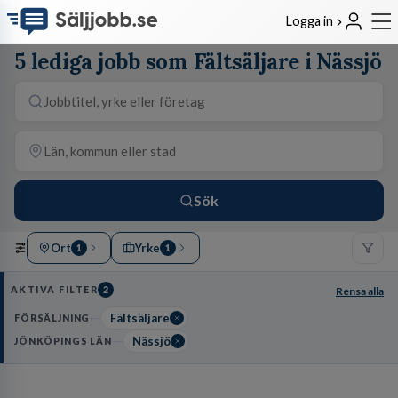
Logga in
5 lediga jobb som Fältsäljare i Nässjö
Sök
Ort
Yrke
1
1
AKTIVA FILTER
2
Rensa alla
Fältsäljare
FÖRSÄLJNING
Nässjö
JÖNKÖPINGS LÄN