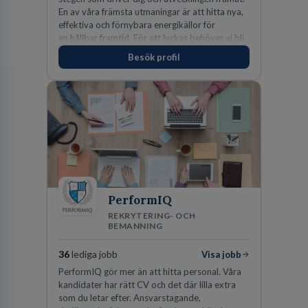
En av våra främsta utmaningar är att hitta nya,
effektiva och förnybara energikällor för
en hållbar framtid. För att lyckas behöver vi bli
fler medarbetare som vill göra skillnad.
Besök profil
PerformIQ
REKRYTERING- OCH
BEMANNING
36
lediga jobb
Visa jobb
PerformIQ gör mer än att hitta personal. Våra
kandidater har rätt CV och det där lilla extra
som du letar efter. Ansvarstagande,