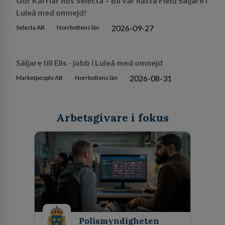
Gör Karriär hos Selecta – Bli vår nästa Field Säljare i
Luleå med omnejd!
2026-09-27
Selecta AB
Norrbottens län
Säljare till Elis - jobb i Luleå med omnejd
2026-08-31
Marketpeople AB
Norrbottens län
Arbetsgivare i fokus
Polismyndigheten