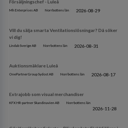
Försäljningschef - Luleå
2026-08-29
Mh Enterprises AB
Norrbottens län
Vill du sälja smarta Ventilationslösningar? Då söker
vi dig!
2026-08-31
Lindab Sverige AB
Norrbottens län
Auktionsmäklare Luleå
2026-08-17
OnePartnerGroup Sydost AB
Norrbottens län
Extrajobb som visual merchandiser
KFX HR-partner Skandinavien AB
Norrbottens län
2026-11-28