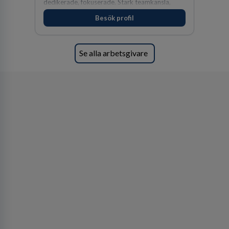
dedikerade, fokuserade. Stark teamkänsla,
vinnarinstinkt och hälsomedvetna. Vi kallar det
Besök profil
för idrottens egenskaper.
Se alla arbetsgivare