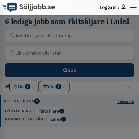
Logga in
6 lediga jobb som Fältsäljare i Luleå
Sök
Ort
Yrke
1
1
AKTIVA FILTER
2
Rensa alla
Fältsäljare
FÖRSÄLJNING
Luleå
NORRBOTTENS LÄN