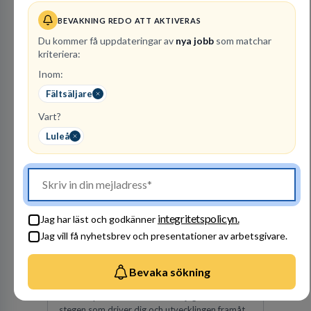
1
lediga jobb
Visa jobb
BEVAKNING REDO ATT AKTIVERAS
SOVA finns idag på 22 platser runtom i landet.
Att arbeta på SOVA är att vara en del av ett
Du kommer få uppdateringar av
nya jobb
som matchar
lag. Vi har ett gemensamt ansvar för att skapa
kriteriera:
en trivsam arbetsplats och för att göra våra
Inom:
kunder nöjda. Som medarbetare hos oss
Besök profil
förväntas du visa engagemang, öppenhet,
Fältsäljare
ansvar och respekt.
Vart?
Luleå
integritetspolicyn.
Jag har läst och godkänner
Vattenfall AB
Jag vill få nyhetsbrev och presentationer av arbetsgivare.
ENERGI
Bevaka sökning
297
lediga jobb
Visa jobb
Hos oss på Vattenfall får du möjlighet att ta
stegen som driver dig och utvecklingen framåt.