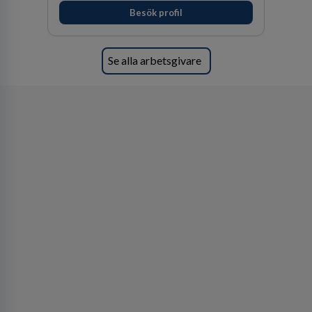
fler medarbetare som vill göra skillnad.
Besök profil
Se alla arbetsgivare