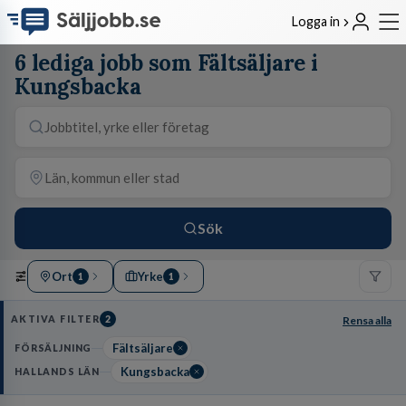
Logga in
6 lediga jobb som Fältsäljare i
Kungsbacka
Sök
Ort
Yrke
1
1
AKTIVA FILTER
2
Rensa alla
Fältsäljare
FÖRSÄLJNING
Kungsbacka
HALLANDS LÄN