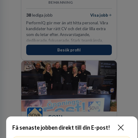
BEMANNING
38
lediga jobb
Visa jobb
PerformIQ gör mer än att hitta personal. Våra
kandidater har rätt CV och det där lilla extra
som du letar efter. Ansvarstagande,
dedikerade, fokuserade. Stark teamkänsla,
vinnarinstinkt och hälsomedvetna. Vi kallar det
Besök profil
för idrottens egenskaper.
SOVA
FACKHANDEL
Få senaste jobben direkt till din E-post!
1
lediga jobb
Visa jobb