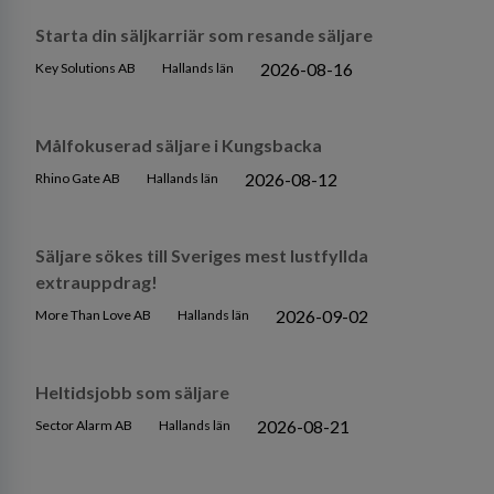
Starta din säljkarriär som resande säljare
2026-08-16
Key Solutions AB
Hallands län
Målfokuserad säljare i Kungsbacka
2026-08-12
Rhino Gate AB
Hallands län
Säljare sökes till Sveriges mest lustfyllda
extrauppdrag!
2026-09-02
More Than Love AB
Hallands län
Heltidsjobb som säljare
2026-08-21
Sector Alarm AB
Hallands län