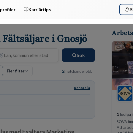
profiler
Karriärtips
S
Arbets
 Fältsäljare i Gnosjö
Sök
Fler filter
2
matchande jobb
Rensa alla
1
lediga 
SOVA finn
Att arbet
klas med Exaltera Marketing