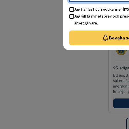
int
Jag har läst och godkänner
Jag vill få nyhetsbrev och pre
arbetsgivare.
Bevaka s
95
lediga
Ett uppdr
säkert. E
imorgon 
kollegor g