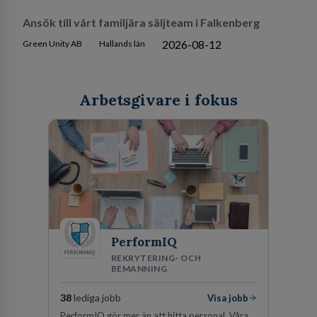
Ansök till vårt familjära säljteam i Falkenberg
2026-08-12
Green Unity AB
Hallands län
Arbetsgivare i fokus
PerformIQ
REKRYTERING- OCH
BEMANNING
38
lediga jobb
Visa jobb
PerformIQ gör mer än att hitta personal. Våra