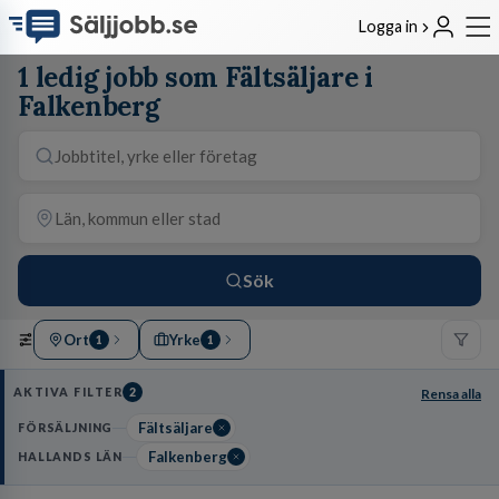
Logga in
1 ledig jobb som Fältsäljare i
Falkenberg
Sök
Ort
Yrke
1
1
AKTIVA FILTER
2
Rensa alla
Fältsäljare
FÖRSÄLJNING
Falkenberg
HALLANDS LÄN