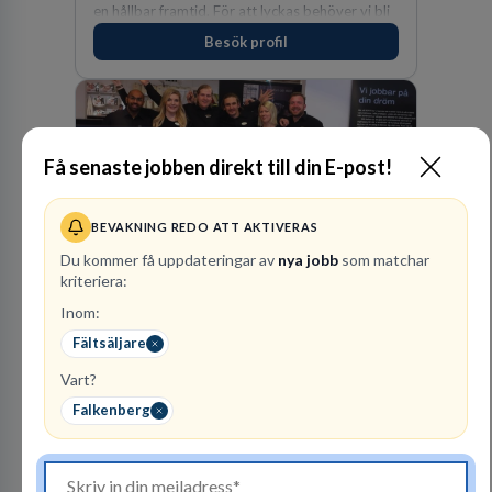
en hållbar framtid. För att lyckas behöver vi bli
fler medarbetare som vill göra skillnad.
Besök profil
Få senaste jobben direkt till din E-post!
BEVAKNING REDO ATT AKTIVERAS
Du kommer få uppdateringar av
nya jobb
som matchar
SOVA
kriteriera:
FACKHANDEL
Inom:
Fältsäljare
1
lediga jobb
Visa jobb
Vart?
SOVA finns idag på 22 platser runtom i landet.
Att arbeta på SOVA är att vara en del av ett
Falkenberg
lag. Vi har ett gemensamt ansvar för att skapa
en trivsam arbetsplats och för att göra våra
kunder nöjda. Som medarbetare hos oss
Besök profil
förväntas du visa engagemang, öppenhet,