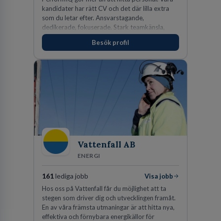
kandidater har rätt CV och det där lilla extra
som du letar efter. Ansvarstagande,
dedikerade, fokuserade. Stark teamkänsla,
vinnarinstinkt och hälsomedvetna. Vi kallar det
Besök profil
för idrottens egenskaper.
Vattenfall AB
ENERGI
161
lediga jobb
Visa jobb
Hos oss på Vattenfall får du möjlighet att ta
stegen som driver dig och utvecklingen framåt.
En av våra främsta utmaningar är att hitta nya,
effektiva och förnybara energikällor för