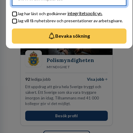
ansvar och respekt.
integritetspolicyn.
Jag har läst och godkänner
Jag vill få nyhetsbrev och presentationer av arbetsgivare.
Bevaka sökning
Polismyndigheten
MYNDIGHET
92
lediga jobb
Visa jobb
Ett uppdrag att göra hela Sverige tryggt och
säkert. Ett Sverige som ska vara tryggare
imorgon än idag. Tillsammans med 41 000
kollegor gör vi det möjligt.
Besök profil