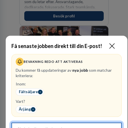
som du letar efter. Ansvarstagande,
dedikerade, fokuserade. Stark teamkänsla,
vinnarinstinkt och hälsomedvetna. Vi kallar det
Besök profil
för idrottens egenskaper.
Få senaste jobben direkt till din E-post!
BEVAKNING REDO ATT AKTIVERAS
Du kommer få uppdateringar av
nya jobb
som matchar
kriteriera:
SOVA
Inom:
FACKHANDEL
Fältsäljare
1
lediga jobb
Visa jobb
Vart?
SOVA finns idag på 22 platser runtom i landet.
Årjäng
Att arbeta på SOVA är att vara en del av ett
lag. Vi har ett gemensamt ansvar för att skapa
en trivsam arbetsplats och för att göra våra
kunder nöjda. Som medarbetare hos oss