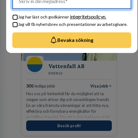
Besök profil
förväntas du visa engagemang, öppenhet,
ansvar och respekt.
integritetspolicyn.
Jag har läst och godkänner
Jag vill få nyhetsbrev och presentationer av arbetsgivare.
Bevaka sökning
Vattenfall AB
ENERGI
305
lediga jobb
Visa jobb
Hos oss på Vattenfall får du möjlighet att ta
stegen som driver dig och utvecklingen framåt.
En av våra främsta utmaningar är att hitta nya,
effektiva och förnybara energikällor för
en hållbar framtid. För att lyckas behöver vi bli
fler medarbetare som vill göra skillnad.
Besök profil