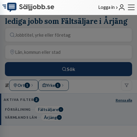
Logga in
lediga jobb som Fältsäljare i Årjäng
Sök
Ort
Yrke
1
1
AKTIVA FILTER
2
Rensa alla
Fältsäljare
FÖRSÄLJNING
Årjäng
VÄRMLANDS LÄN