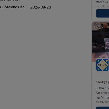
effektiva
a Götalands län
2026-08-23
en hållba
fler meda
1
lediga 
SOVA finn
Att arbet
lag. Vi h
en trivsa
kunder n