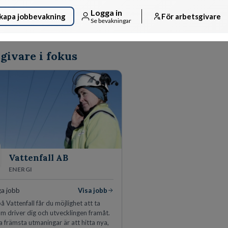
Logga in
kapa jobbevakning
För arbetsgivare
Se bevakningar
givare i fokus
Vattenfall AB
ENERGI
ga jobb
Visa jobb
å Vattenfall får du möjlighet att ta
m driver dig och utvecklingen framåt.
a främsta utmaningar är att hitta nya,