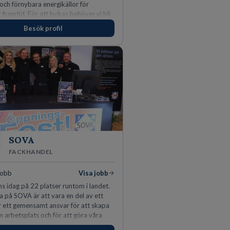
 och förnybara energikällor för
r framtid. För att lyckas behöver vi bli
rbetare som vill göra skillnad.
Besök profil
SOVA
FACKHANDEL
jobb
Visa jobb
s idag på 22 platser runtom i landet.
a på SOVA är att vara en del av ett
ar ett gemensamt ansvar för att skapa
m arbetsplats och för att göra våra
öjda. Som medarbetare hos oss