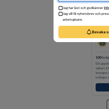
int
Jag har läst och godkänner
Jag vill få nyhetsbrev och pre
arbetsgivare.
Bevaka s
100
ledi
Ett uppdr
säkert. E
imorgon 
kollegor g