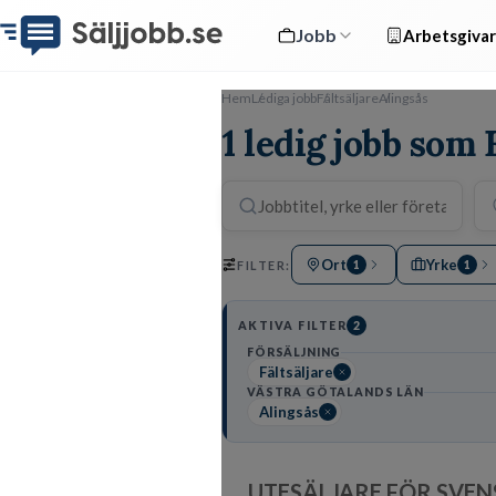
Jobb
Arbetsgivar
Hem
Lediga jobb
Fältsäljare
Alingsås
1 ledig jobb som 
Ort
Yrke
FILTER:
1
1
AKTIVA FILTER
2
FÖRSÄLJNING
Fältsäljare
VÄSTRA GÖTALANDS LÄN
Alingsås
UTESÄLJARE FÖR SVEN