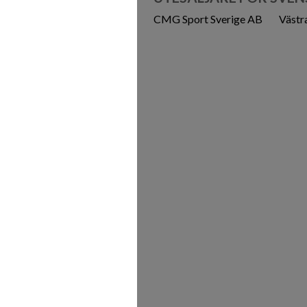
CMG Sport Sverige AB
Västr