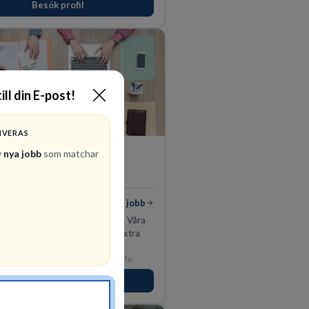
Besök profil
s du visa engagemang, öppenhet,
h respekt.
ill din E-post!
IVERAS
PerformIQ
v
nya jobb
som matchar
REKRYTERING- OCH
BEMANNING
 jobb
Visa jobb
 gör mer än att hitta personal. Våra
r har rätt CV och det där lilla extra
tar efter. Ansvarstagande,
e, fokuserade. Stark teamkänsla,
tinkt och hälsomedvetna. Vi kallar det
Besök profil
tens egenskaper.