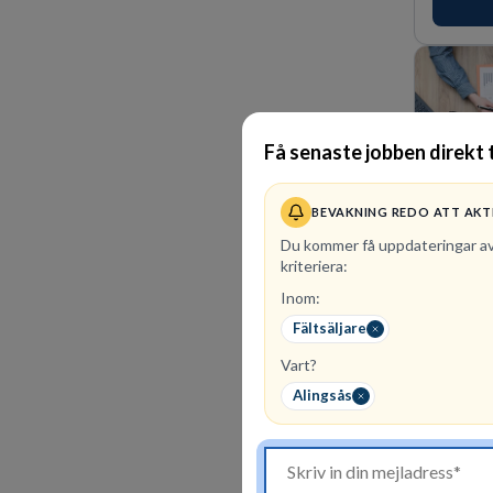
förvänta
ansvar oc
Få senaste jobben direkt t
BEVAKNING REDO ATT AKT
Du kommer få uppdateringar a
kriteriera:
Inom:
36
lediga
Fältsäljare
PerformIQ
Vart?
kandidate
som du le
Alingsås
dedikerad
vinnarins
för idrot