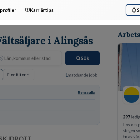
profiler
Karriärtips
S
Arbets
Fältsäljare i Alingsås
Sök
Fler filter
1
matchande jobb
Rensa alla
297
ledi
Hos oss p
stegen so
En av vår
SK IDROTT