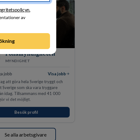
egritetspolicyn.
sentationer av
ökning
Polismyndigheten
MYNDIGHET
ga jobb
Visa jobb
ag att göra hela Sverige tryggt och
tt Sverige som ska vara tryggare
än idag. Tillsammans med 41 000
ör vi det möjligt.
Besök profil
Se alla arbetsgivare