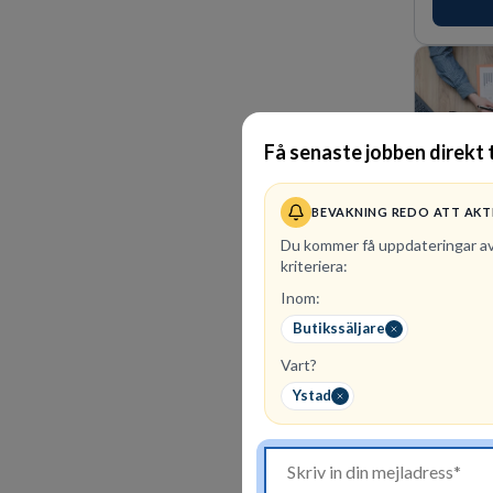
Få senaste jobben direkt t
BEVAKNING REDO ATT AKT
Du kommer få uppdateringar a
kriteriera:
Inom:
29
lediga
Butikssäljare
PerformIQ
Vart?
kandidate
som du le
Ystad
dedikerad
vinnarins
för idrot