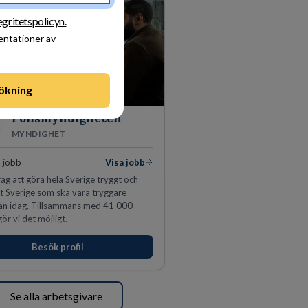
egritetspolicyn.
sentationer av
ökning
Polismyndigheten
MYNDIGHET
 jobb
Visa jobb
ag att göra hela Sverige tryggt och
tt Sverige som ska vara tryggare
än idag. Tillsammans med 41 000
ör vi det möjligt.
Besök profil
Se alla arbetsgivare