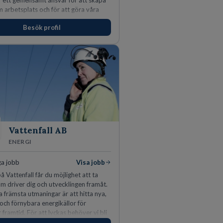
ar ett gemensamt ansvar för att skapa
m arbetsplats och för att göra våra
öjda. Som medarbetare hos oss
Besök profil
s du visa engagemang, öppenhet,
h respekt.
Vattenfall AB
ENERGI
ga jobb
Visa jobb
å Vattenfall får du möjlighet att ta
m driver dig och utvecklingen framåt.
a främsta utmaningar är att hitta nya,
 och förnybara energikällor för
r framtid. För att lyckas behöver vi bli
rbetare som vill göra skillnad.