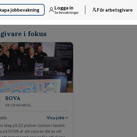
Logga in
kapa jobbevakning
För arbetsgivare
Se bevakningar
givare i fokus
SOVA
FACKHANDEL
jobb
Visa jobb
s idag på 22 platser runtom i landet.
a på SOVA är att vara en del av ett