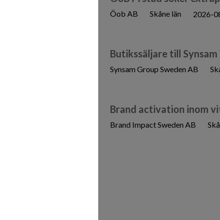
Öob AB
Skåne län
2026-0
Butikssäljare till Synsam
Synsam Group Sweden AB
Sk
Brand activation inom vi
Brand Impact Sweden AB
Skå