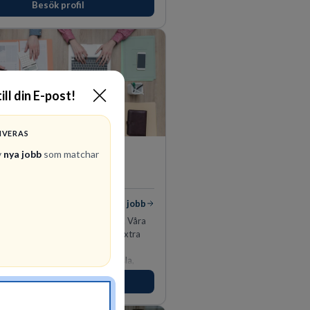
Besök profil
ill din E-post!
IVERAS
PerformIQ
v
nya jobb
som matchar
REKRYTERING- OCH
BEMANNING
 jobb
Visa jobb
 gör mer än att hitta personal. Våra
r har rätt CV och det där lilla extra
tar efter. Ansvarstagande,
e, fokuserade. Stark teamkänsla,
tinkt och hälsomedvetna. Vi kallar det
Besök profil
tens egenskaper.