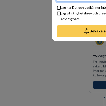
int
Jag har läst och godkänner
Jag vill få nyhetsbrev och pre
arbetsgivare.
Bevaka s
95
lediga
Ett uppdr
säkert. E
imorgon 
kollegor g