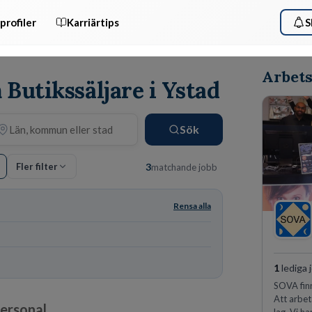
profiler
Karriärtips
S
Arbets
 Butikssäljare i Ystad
Sök
Fler filter
3
matchande jobb
Rensa alla
1
lediga 
SOVA finn
Att arbet
personal