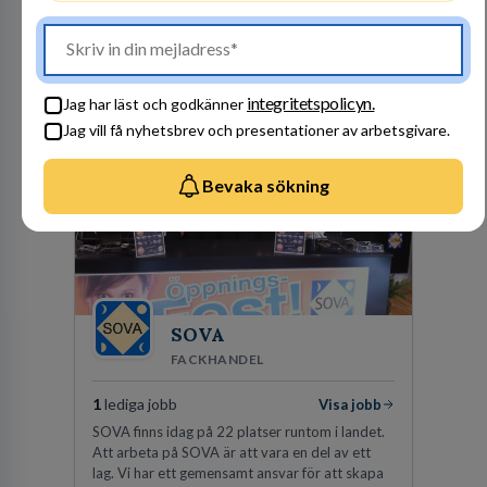
stegen som driver dig och utvecklingen framåt.
En av våra främsta utmaningar är att hitta nya,
effektiva och förnybara energikällor för
en hållbar framtid. För att lyckas behöver vi bli
fler medarbetare som vill göra skillnad.
Besök profil
integritetspolicyn.
Jag har läst och godkänner
Jag vill få nyhetsbrev och presentationer av arbetsgivare.
Bevaka sökning
SOVA
FACKHANDEL
1
lediga jobb
Visa jobb
SOVA finns idag på 22 platser runtom i landet.
Att arbeta på SOVA är att vara en del av ett
lag. Vi har ett gemensamt ansvar för att skapa