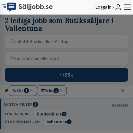
Logga in
2 lediga jobb som Butikssäljare i
Vallentuna
Sök
Ort
Yrke
1
1
AKTIVA FILTER
2
Rensa alla
Butikssäljare
FÖRSÄLJNING
Vallentuna
STOCKHOLMS LÄN