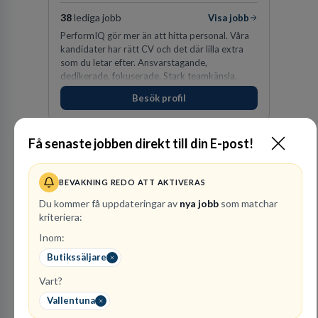
38
lediga jobb
Visa jobb
PerformIQ gör mer än att hitta personal. Våra
kandidater har rätt CV och det där lilla extra
som du letar efter. Ansvarstagande,
dedikerade, fokuserade. Stark teamkänsla,
vinnarinstinkt och hälsomedvetna. Vi kallar det
Besök profil
för idrottens egenskaper.
Få senaste jobben direkt till din E-post!
BEVAKNING REDO ATT AKTIVERAS
Du kommer få uppdateringar av
nya jobb
som matchar
kriteriera:
Inom:
Vattenfall AB
Butikssäljare
ENERGI
Vart?
305
lediga jobb
Visa jobb
Vallentuna
Hos oss på Vattenfall får du möjlighet att ta