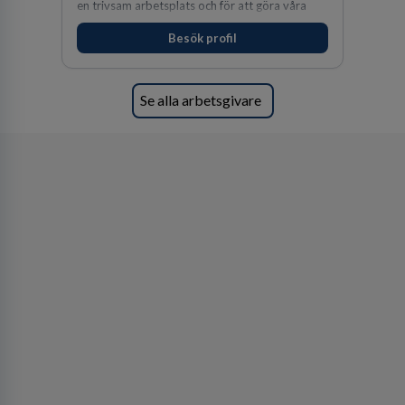
en trivsam arbetsplats och för att göra våra
kunder nöjda. Som medarbetare hos oss
Besök profil
förväntas du visa engagemang, öppenhet,
ansvar och respekt.
Se alla arbetsgivare