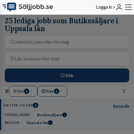
Logga in
25 lediga jobb som Butikssäljare i
Uppsala län
Sök
Ort
Yrke
1
1
AKTIVA FILTER
2
Rensa alla
Butikssäljare
FÖRSÄLJNING
Uppsala län
REGION