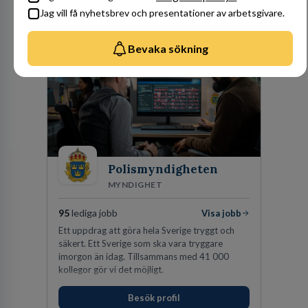
Jag vill få nyhetsbrev och presentationer av arbetsgivare.
Arbetsgivare i fokus
Bevaka sökning
Polismyndigheten
MYNDIGHET
95
lediga jobb
Visa jobb
Ett uppdrag att göra hela Sverige tryggt och
säkert. Ett Sverige som ska vara tryggare
imorgon än idag. Tillsammans med 41 000
kollegor gör vi det möjligt.
Besök profil