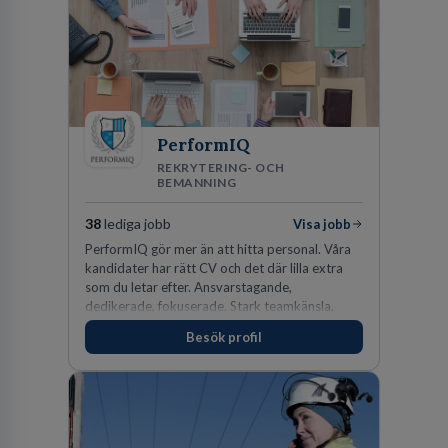
PerformIQ
REKRYTERING- OCH
BEMANNING
38
lediga jobb
Visa jobb
PerformIQ gör mer än att hitta personal. Våra
kandidater har rätt CV och det där lilla extra
som du letar efter. Ansvarstagande,
dedikerade, fokuserade. Stark teamkänsla,
vinnarinstinkt och hälsomedvetna. Vi kallar det
Besök profil
för idrottens egenskaper.