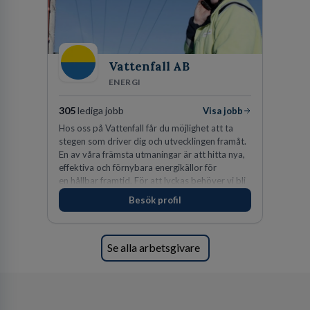
Vattenfall AB
ENERGI
305
lediga jobb
Visa jobb
Hos oss på Vattenfall får du möjlighet att ta
stegen som driver dig och utvecklingen framåt.
En av våra främsta utmaningar är att hitta nya,
effektiva och förnybara energikällor för
en hållbar framtid. För att lyckas behöver vi bli
fler medarbetare som vill göra skillnad.
Besök profil
Se alla arbetsgivare