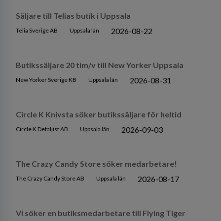
Säljare till Telias butik i Uppsala
2026-08-22
Telia Sverige AB
Uppsala län
Butikssäljare 20 tim/v till New Yorker Uppsala
2026-08-31
New Yorker Sverige KB
Uppsala län
Circle K Knivsta söker butikssäljare för heltid
2026-09-03
Circle K Detaljist AB
Uppsala län
The Crazy Candy Store söker medarbetare!
2026-08-17
The Crazy Candy Store AB
Uppsala län
Vi söker en butiksmedarbetare till Flying Tiger