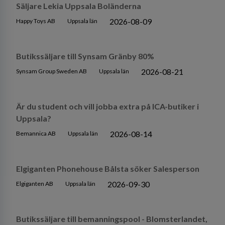
Säljare Lekia Uppsala Boländerna
2026-08-09
Happy Toys AB
Uppsala län
Butikssäljare till Synsam Gränby 80%
2026-08-21
Synsam Group Sweden AB
Uppsala län
Är du student och vill jobba extra på ICA-butiker i
Uppsala?
2026-08-14
Bemannica AB
Uppsala län
Elgiganten Phonehouse Bålsta söker Salesperson
2026-09-30
Elgiganten AB
Uppsala län
Butikssäljare till bemanningspool - Blomsterlandet,