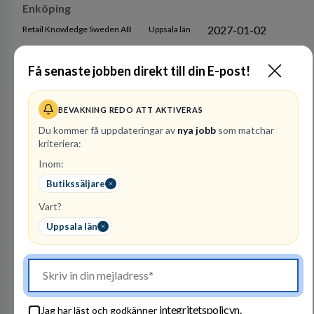
Enköping
2027-01-02
Retail Knowledge Sweden AB
Uppsala län
Få senaste jobben direkt till din E-post!
Butiksansvarig tillika Butiksförsäljare
Brukbar cirkulär järnhandel i Sverige AB
Uppsala län
BEVAKNING REDO ATT AKTIVERAS
2026-08-09
Du kommer få uppdateringar av
nya jobb
som matchar
kriteriera:
Elgiganten Uppsala Boländerna söker Sales Advisor
Inom:
till Home
Butikssäljare
2026-08-31
Elgiganten AB
Uppsala län
Vart?
Uppsala län
Butikssäljare till Synsam Dragarbrunnsgatan
Uppsala 80%
2026-11-28
Synsam Group Sweden AB
Uppsala län
integritetspolicyn.
Jag har läst och godkänner