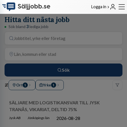
Logga in
Hitta ditt nästa jobb
Sök bland
3
lediga jobb
Sök
Ort
Yrke
1
1
SÄLJARE MED LOGISTIKANSVAR TILL JYSK
TRANÅS, VIKARIAT, DELTID 75%
2026-08-28
Jysk AB
Jönköpings län