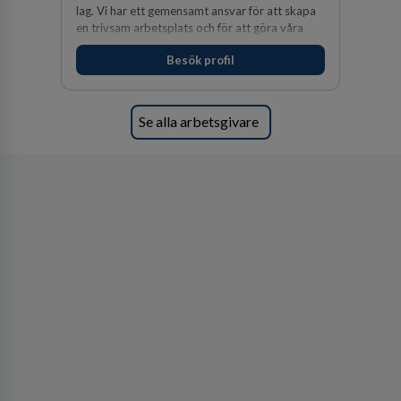
lag. Vi har ett gemensamt ansvar för att skapa
en trivsam arbetsplats och för att göra våra
kunder nöjda. Som medarbetare hos oss
Besök profil
förväntas du visa engagemang, öppenhet,
ansvar och respekt.
Se alla arbetsgivare