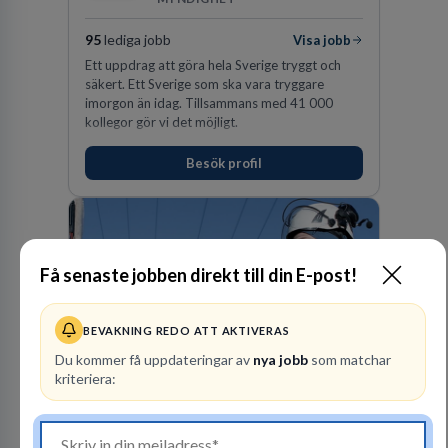
95
lediga jobb
Visa jobb
Ett uppdrag att göra hela Sverige tryggt och
säkert. Ett Sverige som ska vara tryggare
imorgon än idag. Tillsammans med 41 000
kollegor gör vi det möjligt.
Besök profil
Få senaste jobben direkt till din E-post!
BEVAKNING REDO ATT AKTIVERAS
Du kommer få uppdateringar av
nya jobb
som matchar
Vattenfall AB
kriteriera:
ENERGI
305
lediga jobb
Visa jobb