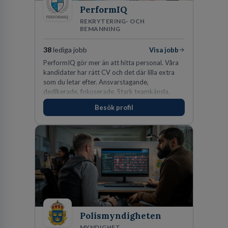
PerformIQ
REKRYTERING- OCH
BEMANNING
38
lediga jobb
Visa jobb
PerformIQ gör mer än att hitta personal. Våra
kandidater har rätt CV och det där lilla extra
som du letar efter. Ansvarstagande,
dedikerade, fokuserade. Stark teamkänsla,
vinnarinstinkt och hälsomedvetna. Vi kallar det
Besök profil
för idrottens egenskaper.
Polismyndigheten
MYNDIGHET