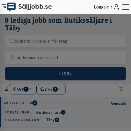
Logga in
9 lediga jobb som Butikssäljare i
Täby
Sök
Ort
Yrke
1
1
AKTIVA FILTER
2
Rensa alla
Butikssäljare
FÖRSÄLJNING
Täby
STOCKHOLMS LÄN