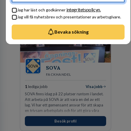
Besök profil
integritetspolicyn.
Jag har läst och godkänner
Jag vill få nyhetsbrev och presentationer av arbetsgivare.
Bevaka sökning
SOVA
FACKHANDEL
1
lediga jobb
Visa jobb
SOVA finns idag på 22 platser runtom i landet.
Att arbeta på SOVA är att vara en del av ett
lag. Vi har ett gemensamt ansvar för att skapa
en trivsam arbetsplats och för att göra våra
kunder nöjda. Som medarbetare hos oss
Besök profil
förväntas du visa engagemang, öppenhet,
ansvar och respekt.