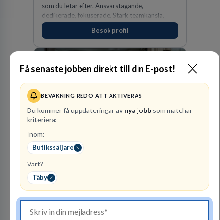
som du letar efter. Ansvarstagande,
dedikerade, fokuserade. Stark teamkänsla,
vinnarinstinkt och hälsomedvetna. Vi kallar det
Besök profil
för idrottens egenskaper.
Få senaste jobben direkt till din E-post!
BEVAKNING REDO ATT AKTIVERAS
Du kommer få uppdateringar av
nya jobb
som matchar
kriteriera:
Inom:
Polismyndigheten
MYNDIGHET
Butikssäljare
Vart?
95
lediga jobb
Visa jobb
Täby
Ett uppdrag att göra hela Sverige tryggt och
säkert. Ett Sverige som ska vara tryggare
imorgon än idag. Tillsammans med 41 000
kollegor gör vi det möjligt.