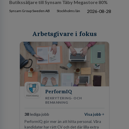
Butikssäljare till Synsam Täby Megastore 80%
2026-08-28
Synsam Group Sweden AB
Stockholms län
Arbetsgivare i fokus
PerformIQ
REKRYTERING- OCH
BEMANNING
38
lediga jobb
Visa jobb
PerformIQ gör mer än att hitta personal. Våra
kandidater har rätt CV och det där lilla extra