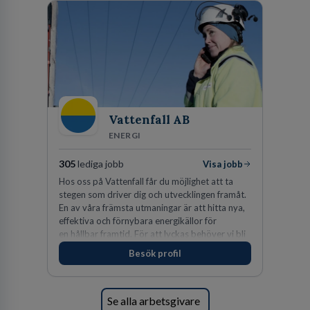
Vattenfall AB
ENERGI
305
lediga jobb
Visa jobb
Hos oss på Vattenfall får du möjlighet att ta
stegen som driver dig och utvecklingen framåt.
En av våra främsta utmaningar är att hitta nya,
effektiva och förnybara energikällor för
en hållbar framtid. För att lyckas behöver vi bli
fler medarbetare som vill göra skillnad.
Besök profil
Se alla arbetsgivare