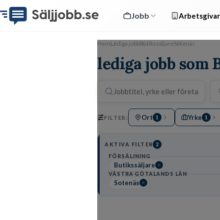
Jobb
Arbetsgivar
Hem
Lediga jobb
Butikssäljare
Sotenäs
lediga jobb som B
Ort
Yrke
FILTER:
1
1
AKTIVA FILTER
2
FÖRSÄLJNING
Butikssäljare
VÄSTRA GÖTALANDS LÄN
Sotenäs