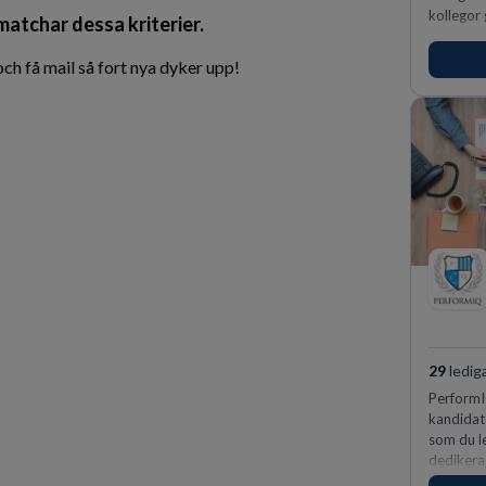
kollegor 
 matchar dessa kriterier.
h få mail så fort nya dyker upp!
29
ledig
PerformIQ
kandidate
som du le
dedikera
vinnarins