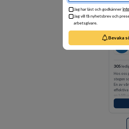
int
Jag har läst och godkänner
Jag vill få nyhetsbrev och pres
arbetsgivare.
Bevaka s
305
ledi
Hos oss p
stegen so
En av vår
effektiva
en hållba
fler meda