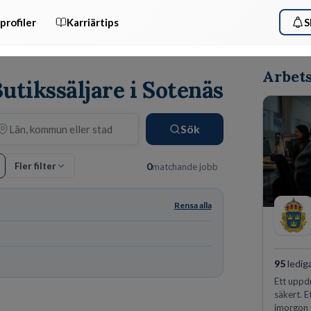
profiler
Karriärtips
S
Arbets
utikssäljare i Sotenäs
Sök
Fler filter
0
matchande jobb
Rensa alla
95
ledig
Ett uppdr
säkert. E
imorgon 