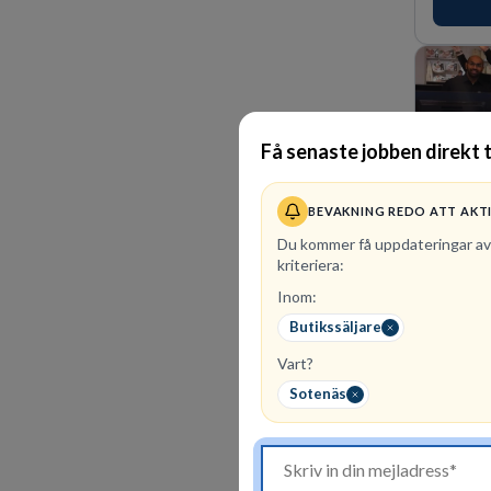
för idrot
Få senaste jobben direkt ti
BEVAKNING REDO ATT AKT
Du kommer få uppdateringar a
kriteriera:
Inom:
1
lediga 
Butikssäljare
SOVA finn
Vart?
Att arbet
lag. Vi h
Sotenäs
en trivsa
kunder n
förvänta
ansvar o