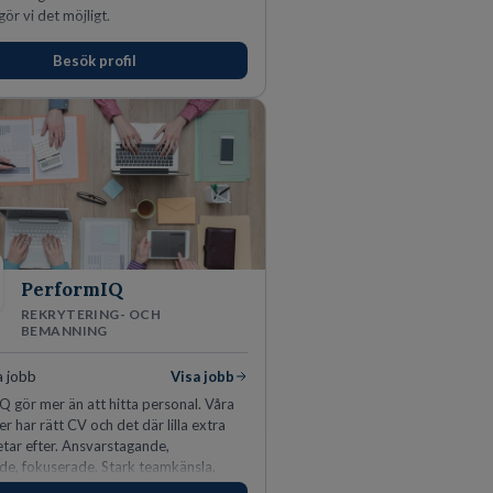
gör vi det möjligt.
Besök profil
PerformIQ
REKRYTERING- OCH
BEMANNING
a jobb
Visa jobb
 gör mer än att hitta personal. Våra
r har rätt CV och det där lilla extra
tar efter. Ansvarstagande,
de, fokuserade. Stark teamkänsla,
tinkt och hälsomedvetna. Vi kallar det