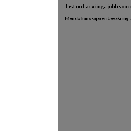
Just nu har vi inga jobb som
Men du kan skapa en bevakning oc