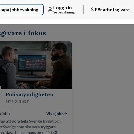
Logga in
kapa jobbevakning
För arbetsgivare
Se bevakningar
givare i fokus
Polismyndigheten
MYNDIGHET
a jobb
Visa jobb
ag att göra hela Sverige tryggt och
tt Sverige som ska vara tryggare
än idag. Tillsammans med 41 000