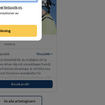
egritetspolicyn.
entationer av
ökning
Vattenfall AB
ENERGI
ga jobb
Visa jobb
å Vattenfall får du möjlighet att ta
m driver dig och utvecklingen framåt.
a främsta utmaningar är att hitta nya,
 och förnybara energikällor för
r framtid. För att lyckas behöver vi bli
rbetare som vill göra skillnad.
Besök profil
Se alla arbetsgivare