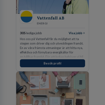
Vattenfall AB
ENERGI
305
lediga jobb
Visa jobb
Hos oss på Vattenfall får du möjlighet att ta
stegen som driver dig och utvecklingen framåt.
En av våra främsta utmaningar är att hitta nya,
effektiva och förnybara energikällor för
en hållbar framtid. För att lyckas behöver vi bli
fler medarbetare som vill göra skillnad.
Besök profil