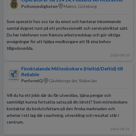
Polismyndigheten
Malmö, Göteborg
Som operatör hos oss tar du emot och hanterar inkommande
samtal dygnet runt på ett professionellt och serviceinriktat sätt.
Du har telefonen som främsta arbetsredskap och gör viktiga
avvägningar för att hjälpa medborgare att få sina behov
tillgodosedda.
2026-08-10
Finsktalande Mötesbokare (Heltid/Deltid) till
Reliable
PerformIQ
Gävleborgs län, Skåne län
Vill du ha ett jobb där du får utvecklas, tjäna pengar och
samtidigt kunna fortsätta satsa på din idrott? Som mötesbokare
kontaktar du beslutsfattare på den finska marknaden och
arbetar i ett lag där coachning, utveckling och resultat står i
centrum.
2026-08-15