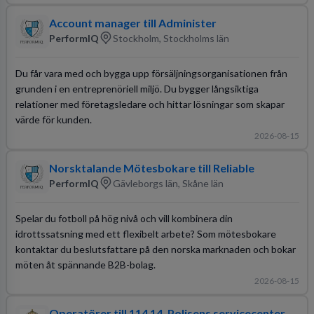
Account manager till Administer
PerformIQ
Stockholm, Stockholms län
Du får vara med och bygga upp försäljningsorganisationen från
grunden i en entreprenöriell miljö. Du bygger långsiktiga
relationer med företagsledare och hittar lösningar som skapar
värde för kunden.
2026-08-15
Norsktalande Mötesbokare till Reliable
PerformIQ
Gävleborgs län, Skåne län
Spelar du fotboll på hög nivå och vill kombinera din
idrottssatsning med ett flexibelt arbete? Som mötesbokare
kontaktar du beslutsfattare på den norska marknaden och bokar
möten åt spännande B2B-bolag.
2026-08-15
Operatörer till 114 14, Polisens servicecenter