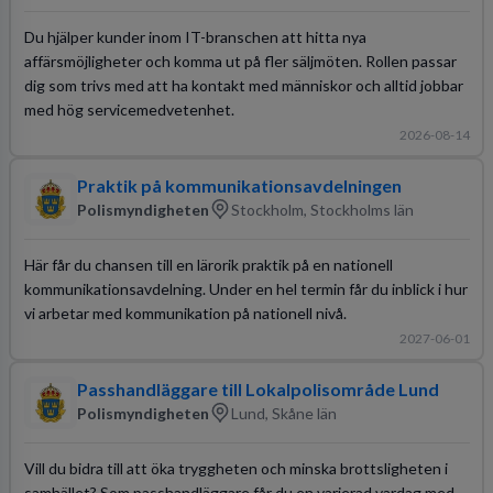
Du hjälper kunder inom IT-branschen att hitta nya
affärsmöjligheter och komma ut på fler säljmöten. Rollen passar
dig som trivs med att ha kontakt med människor och alltid jobbar
med hög servicemedvetenhet.
2026-08-14
Praktik på kommunikationsavdelningen
Polismyndigheten
Stockholm, Stockholms län
Här får du chansen till en lärorik praktik på en nationell
kommunikationsavdelning. Under en hel termin får du inblick i hur
vi arbetar med kommunikation på nationell nivå.
2027-06-01
Passhandläggare till Lokalpolisområde Lund
Polismyndigheten
Lund, Skåne län
Vill du bidra till att öka tryggheten och minska brottsligheten i
samhället? Som passhandläggare får du en varierad vardag med