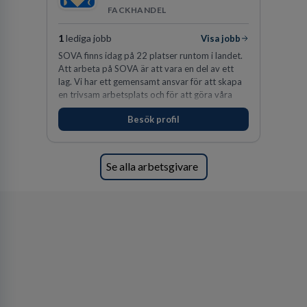
FACKHANDEL
1
lediga jobb
Visa jobb
SOVA finns idag på 22 platser runtom i landet.
Att arbeta på SOVA är att vara en del av ett
lag. Vi har ett gemensamt ansvar för att skapa
en trivsam arbetsplats och för att göra våra
kunder nöjda. Som medarbetare hos oss
Besök profil
förväntas du visa engagemang, öppenhet,
ansvar och respekt.
Se alla arbetsgivare