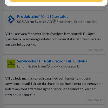
2026-08-12
Produktchef för 112-avtalet
SOS Alarm Sverige AB
Stockholm, Stockholms län
Vill du ansvara för navet i hela Sveriges larmcentral? Du äger
tjänsterna i alarmeringsavtalet och säkerställer att de utvecklas
ansvarsfullt över tid.
2026-08-12
Servicechef till Rolf Ericson Bil i Ludvika
Lundin & Boström
Ludvika, Dalarnas län
Vill du leda människor och vara med och forma framtidens
servicemarknad? Här får du chansen att kombinera ett engagerat
ledarskap med affärsmässighet när du leder arbetet i en helt
nybyggd anläggning.
2026-08-17