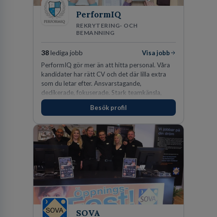
PerformIQ
REKRYTERING- OCH
BEMANNING
38
lediga jobb
Visa jobb
PerformIQ gör mer än att hitta personal. Våra
kandidater har rätt CV och det där lilla extra
som du letar efter. Ansvarstagande,
dedikerade, fokuserade. Stark teamkänsla,
vinnarinstinkt och hälsomedvetna. Vi kallar det
Besök profil
för idrottens egenskaper.
SOVA