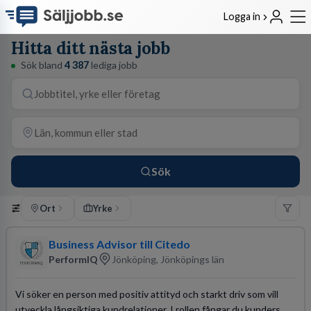
Logga in
Hitta ditt nästa jobb
Sök bland
4 387
lediga jobb
Sök
Ort
Yrke
Business Advisor till Citedo
PerformIQ
Jönköping, Jönköpings län
Vi söker en person med positiv attityd och starkt driv som vill
utveckla långsiktiga kundrelationer. I rollen fångar du kunders