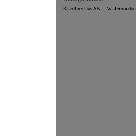
Kramfors Livs AB
Västernorrlan