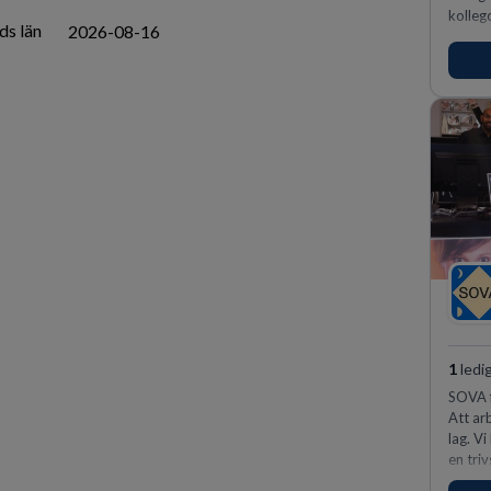
kollego
ds län
2026-08-16
1
ledi
SOVA f
Att ar
lag. V
en tri
kunder