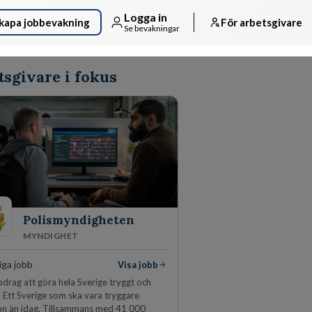
Logga in
kapa jobbevakning
För arbetsgivare
Se bevakningar
tsgivare i fokus
Polismyndigheten
MYNDIGHET
iga jobb
Visa jobb
pdrag att göra hela Sverige tryggt och
. Ett Sverige som ska vara tryggare
n än idag. Tillsammans med 41 000