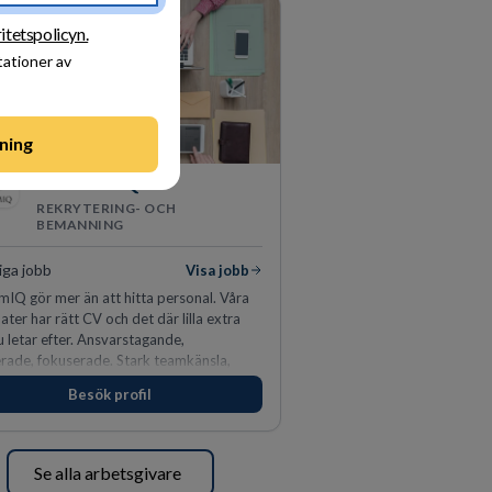
itetspolicyn.
tationer av
ning
PerformIQ
REKRYTERING- OCH
BEMANNING
iga jobb
Visa jobb
mIQ gör mer än att hitta personal. Våra
ater har rätt CV och det där lilla extra
 letar efter. Ansvarstagande,
rade, fokuserade. Stark teamkänsla,
instinkt och hälsomedvetna. Vi kallar det
Besök profil
rottens egenskaper.
Se alla arbetsgivare