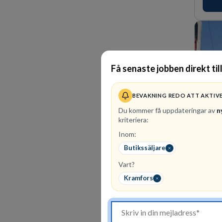
förvän
ansvar
Få senaste jobben direkt til
BEVAKNING REDO ATT AKTIV
Du kommer få uppdateringar av
n
kriteriera:
Inom:
300
le
Butikssäljare
Hos os
stegen
Vart?
En av 
Kramfors
effekt
en håll
fler m