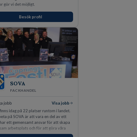
r gör vi det möjligt.
Besök profil
SOVA
FACKHANDEL
ga jobb
Visa jobb
inns idag på 22 platser runtom i landet.
beta på SOVA är att vara en del av ett
i har ett gemensamt ansvar för att skapa
vsam arbetsplats och för att göra våra
 nöjda. Som medarbetare hos oss