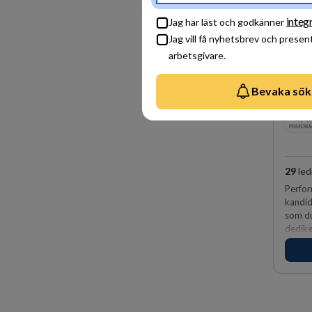
integr
Jag har läst och godkänner
Jag vill få nyhetsbrev och presen
arbetsgivare.
Bevaka sök
29
led
Perfor
kandid
som du
dedike
vinnar
för id