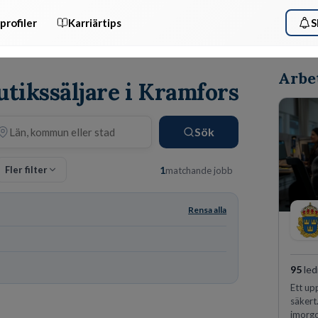
profiler
Karriärtips
S
Arbe
utikssäljare i Kramfors
Sök
Fler filter
1
matchande jobb
Rensa alla
95
led
Ett up
säkert
imorgo