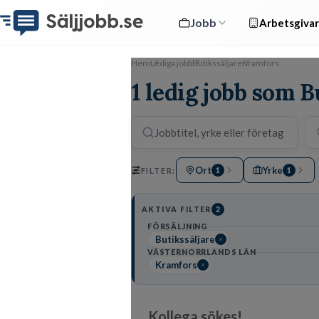
Jobb
Arbetsgivar
Hem
Lediga jobb
Butikssäljare
Kramfors
1 ledig jobb som B
Ort
Yrke
FILTER:
1
1
AKTIVA FILTER
2
FÖRSÄLJNING
Butikssäljare
VÄSTERNORRLANDS LÄN
Kramfors
Kollega sökes!