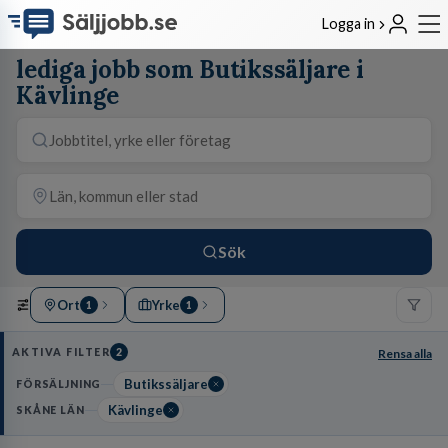
Logga in
lediga jobb som Butikssäljare i
Kävlinge
Sök
Ort
Yrke
1
1
AKTIVA FILTER
2
Rensa alla
Butikssäljare
FÖRSÄLJNING
Kävlinge
SKÅNE LÄN