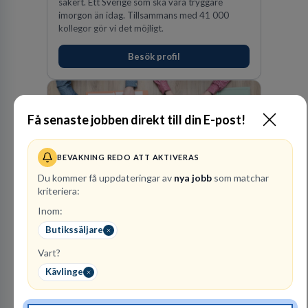
säkert. Ett Sverige som ska vara tryggare
imorgon än idag. Tillsammans med 41 000
kollegor gör vi det möjligt.
Besök profil
Få senaste jobben direkt till din E-post!
BEVAKNING REDO ATT AKTIVERAS
Du kommer få uppdateringar av
nya jobb
som matchar
kriteriera:
PerformIQ
Inom:
REKRYTERING- OCH
BEMANNING
Butikssäljare
Vart?
34
lediga jobb
Visa jobb
PerformIQ gör mer än att hitta personal. Våra
Kävlinge
kandidater har rätt CV och det där lilla extra
som du letar efter. Ansvarstagande,