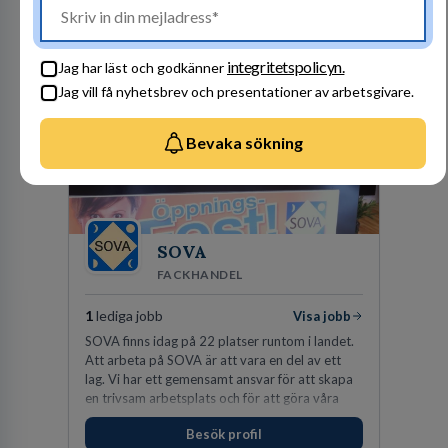
dedikerade, fokuserade. Stark teamkänsla,
vinnarinstinkt och hälsomedvetna. Vi kallar det
Besök profil
för idrottens egenskaper.
integritetspolicyn.
Jag har läst och godkänner
Jag vill få nyhetsbrev och presentationer av arbetsgivare.
Bevaka sökning
SOVA
FACKHANDEL
1
lediga jobb
Visa jobb
SOVA finns idag på 22 platser runtom i landet.
Att arbeta på SOVA är att vara en del av ett
lag. Vi har ett gemensamt ansvar för att skapa
en trivsam arbetsplats och för att göra våra
kunder nöjda. Som medarbetare hos oss
Besök profil
förväntas du visa engagemang, öppenhet,