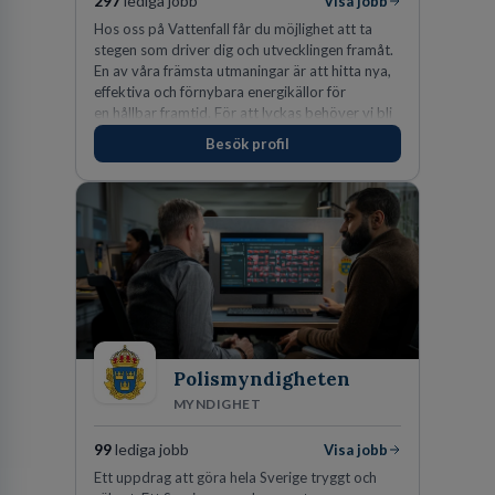
297
lediga jobb
Visa jobb
Hos oss på Vattenfall får du möjlighet att ta
stegen som driver dig och utvecklingen framåt.
En av våra främsta utmaningar är att hitta nya,
effektiva och förnybara energikällor för
en hållbar framtid. För att lyckas behöver vi bli
fler medarbetare som vill göra skillnad.
Besök profil
Polismyndigheten
MYNDIGHET
99
lediga jobb
Visa jobb
Ett uppdrag att göra hela Sverige tryggt och