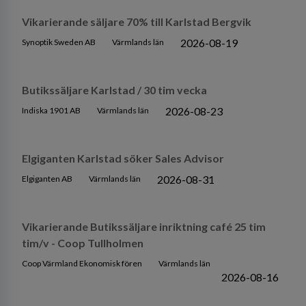
Vikarierande säljare 70% till Karlstad Bergvik
2026-08-19
Synoptik Sweden AB
Värmlands län
Butikssäljare Karlstad / 30 tim vecka
2026-08-23
Indiska 1901 AB
Värmlands län
Elgiganten Karlstad söker Sales Advisor
2026-08-31
Elgiganten AB
Värmlands län
Vikarierande Butikssäljare inriktning café 25 tim
tim/v - Coop Tullholmen
Coop Värmland Ekonomisk fören
Värmlands län
2026-08-16