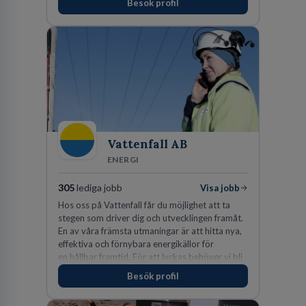
Besök profil
Vattenfall AB
ENERGI
305
lediga jobb
Visa jobb
Hos oss på Vattenfall får du möjlighet att ta
stegen som driver dig och utvecklingen framåt.
En av våra främsta utmaningar är att hitta nya,
effektiva och förnybara energikällor för
en hållbar framtid. För att lyckas behöver vi bli
fler medarbetare som vill göra skillnad.
Besök profil