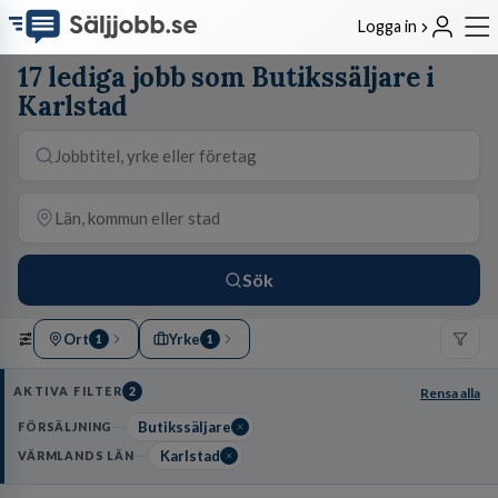
Logga in
17 lediga jobb som Butikssäljare i
Karlstad
Sök
Ort
Yrke
1
1
AKTIVA FILTER
2
Rensa alla
Butikssäljare
FÖRSÄLJNING
Karlstad
VÄRMLANDS LÄN