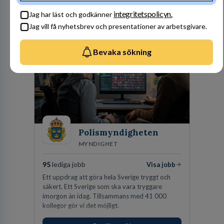
som du letar efter. Ansvarstagande,
dedikerade, fokuserade. Stark teamkänsla,
integritetspolicyn.
Jag har läst och godkänner
vinnarinstinkt och hälsomedvetna. Vi kallar det
Jag vill få nyhetsbrev och presentationer av arbetsgivare.
Besök profil
för idrottens egenskaper.
Bevaka sökning
Polismyndigheten
MYNDIGHET
95
lediga jobb
Visa jobb
Ett uppdrag att göra hela Sverige tryggt och
säkert. Ett Sverige som ska vara tryggare
imorgon än idag. Tillsammans med 41 000
kollegor gör vi det möjligt.