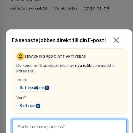
2027-01-09
Kjell & Co Elektronik AB
Värmlands län
Arbetsgivare i fokus
Få senaste jobben direkt till din E-post!
BEVAKNING REDO ATT AKTIVERAS
Du kommer få uppdateringar av
nya jobb
som matchar
kriteriera:
Inom:
Butikssäljare
PerformIQ
Vart?
REKRYTERING- OCH
BEMANNING
Karlstad
29
lediga jobb
Visa jobb
PerformIQ gör mer än att hitta personal. Våra
kandidater har rätt CV och det där lilla extra