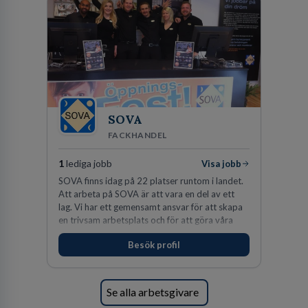
SOVA
FACKHANDEL
1
lediga jobb
Visa jobb
SOVA finns idag på 22 platser runtom i landet.
Att arbeta på SOVA är att vara en del av ett
lag. Vi har ett gemensamt ansvar för att skapa
en trivsam arbetsplats och för att göra våra
kunder nöjda. Som medarbetare hos oss
Besök profil
förväntas du visa engagemang, öppenhet,
ansvar och respekt.
Se alla arbetsgivare