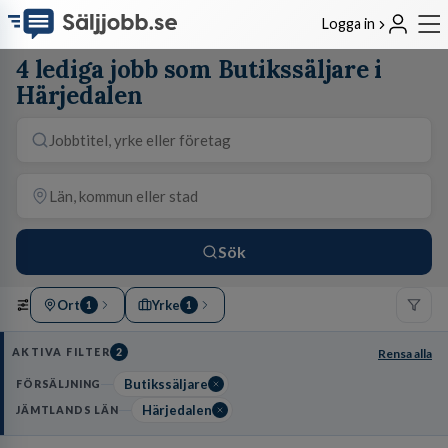
Logga in
4 lediga jobb som Butikssäljare i
Härjedalen
Sök
Ort
Yrke
1
1
AKTIVA FILTER
2
Rensa alla
Butikssäljare
FÖRSÄLJNING
Härjedalen
JÄMTLANDS LÄN