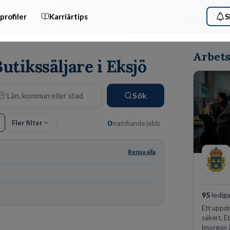
profiler
Karriärtips
S
Arbets
utikssäljare i Eksjö
Sök
Fler filter
0
matchande jobb
Rensa alla
95
lediga
Ett uppdr
säkert. E
imorgon 