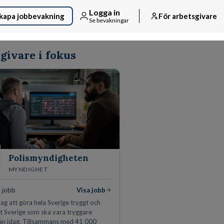
Logga in
kapa jobbevakning
För arbetsgivare
Se bevakningar
givare i fokus
Polismyndigheten
MYNDIGHET
 jobb
Visa jobb
ag att göra hela Sverige tryggt och
tt Sverige som ska vara tryggare
än idag. Tillsammans med 41 000