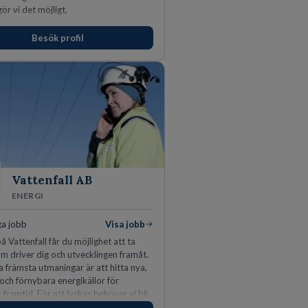
ör vi det möjligt.
Besök profil
Vattenfall AB
ENERGI
ga jobb
Visa jobb
å Vattenfall får du möjlighet att ta
m driver dig och utvecklingen framåt.
a främsta utmaningar är att hitta nya,
 och förnybara energikällor för
r framtid. För att lyckas behöver vi bli
rbetare som vill göra skillnad.