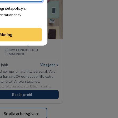
egritetspolicyn.
sentationer av
ökning
PerformIQ
REKRYTERING- OCH
BEMANNING
 jobb
Visa jobb
 gör mer än att hitta personal. Våra
r har rätt CV och det där lilla extra
tar efter. Ansvarstagande,
e, fokuserade. Stark teamkänsla,
tinkt och hälsomedvetna. Vi kallar det
Besök profil
tens egenskaper.
Se alla arbetsgivare