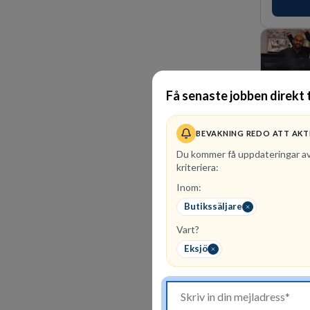
Få senaste jobben direkt t
BEVAKNING REDO ATT AKT
Du kommer få uppdateringar a
kriteriera:
Inom:
1
lediga 
Butikssäljare
SOVA finn
Vart?
Att arbet
lag. Vi h
Eksjö
en trivsa
kunder n
förvänta
ansvar oc