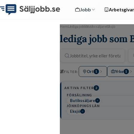
Jobb
Arbetsgivar
Hem
Lediga jobb
Butikssäljare
Eksjö
lediga jobb som B
Ort
Yrke
FILTER:
1
1
AKTIVA FILTER
2
FÖRSÄLJNING
Butikssäljare
JÖNKÖPINGS LÄN
Eksjö