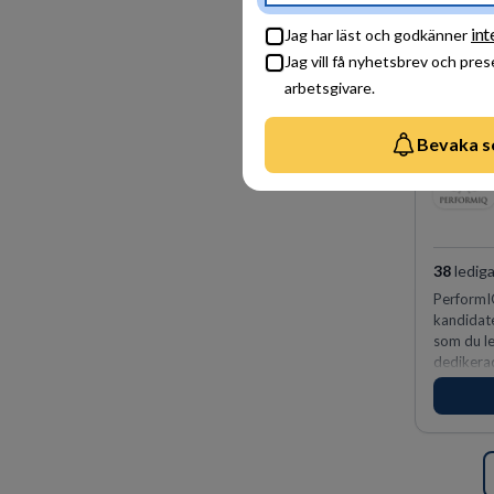
int
Jag har läst och godkänner
Jag vill få nyhetsbrev och pre
arbetsgivare.
Bevaka s
38
lediga
PerformIQ
kandidate
som du le
dedikerad
vinnarins
för idrot