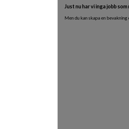
Just nu har vi inga jobb som
Men du kan skapa en bevakning oc