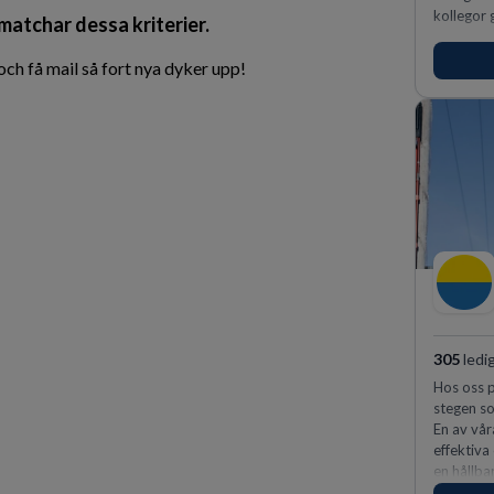
kollegor g
 matchar dessa kriterier.
h få mail så fort nya dyker upp!
305
ledi
Hos oss p
stegen so
En av vår
effektiva
en hållba
fler meda