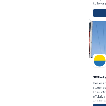
kollegor g
300
ledi
Hos oss p
stegen so
En av vår
effektiva
en hållba
fler meda