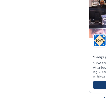
1
lediga 
SOVA finn
Att arbet
lag. Vi h
en trivsa
kunder n
förvänta
ansvar oc