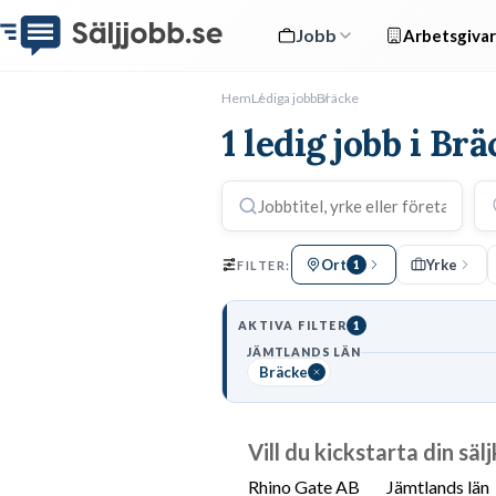
Jobb
Arbetsgivar
Hem
Lediga jobb
Bräcke
1 ledig jobb i Br
Ort
Yrke
FILTER:
1
AKTIVA FILTER
1
JÄMTLANDS LÄN
Bräcke
Vill du kickstarta din säl
Rhino Gate AB
Jämtlands län