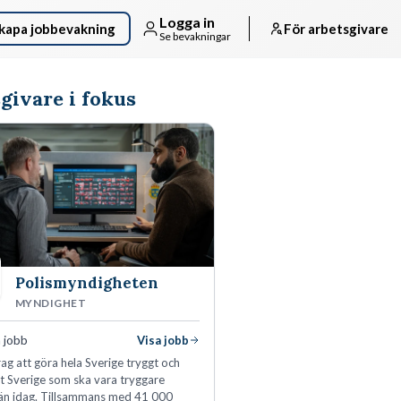
Logga in
kapa jobbevakning
För arbetsgivare
Se bevakningar
givare i fokus
Polismyndigheten
MYNDIGHET
 jobb
Visa jobb
ag att göra hela Sverige tryggt och
tt Sverige som ska vara tryggare
än idag. Tillsammans med 41 000