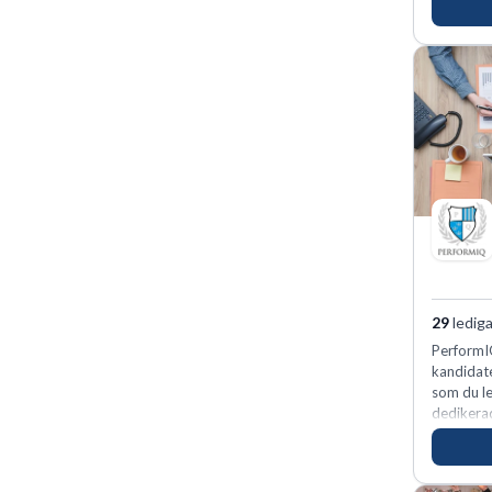
29
lediga
PerformIQ
kandidate
som du le
dedikerad
vinnarins
för idrot