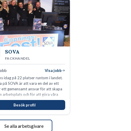
SOVA
FACKHANDEL
jobb
Visa jobb
s idag på 22 platser runtom i landet.
a på SOVA är att vara en del av ett
ar ett gemensamt ansvar för att skapa
m arbetsplats och för att göra våra
öjda. Som medarbetare hos oss
Besök profil
s du visa engagemang, öppenhet,
h respekt.
Se alla arbetsgivare