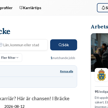
profiler
Karriärtips
S
Arbets
äcke
Sök
Fler filter
1
matchande jobb
Rensa alla
95
lediga
jkarriär? Här är chansen! I Bräcke
Ett uppdr
säkert. E
2026-08-12
imorgon 