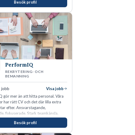
Besök profil
PerformIQ
REKRYTERING- OCH
BEMANNING
 jobb
Visa jobb
 gör mer än att hitta personal. Våra
r har rätt CV och det där lilla extra
tar efter. Ansvarstagande,
e, fokuserade. Stark teamkänsla,
tinkt och hälsomedvetna. Vi kallar det
Besök profil
tens egenskaper.