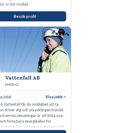
ör vi det möjligt.
Besök profil
Vattenfall AB
ENERGI
ga jobb
Visa jobb
å Vattenfall får du möjlighet att ta
m driver dig och utvecklingen framåt.
a främsta utmaningar är att hitta nya,
 och förnybara energikällor för
r framtid. För att lyckas behöver vi bli
rbetare som vill göra skillnad.