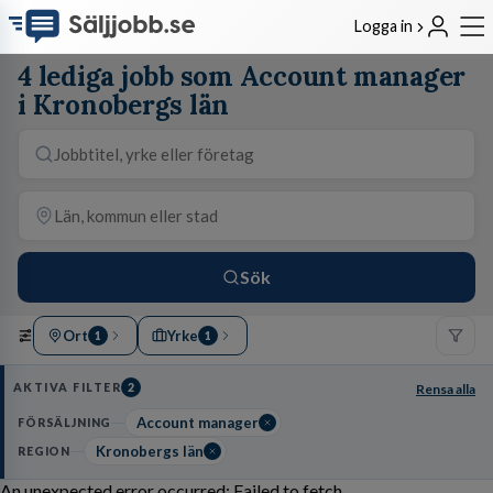
Logga in
4 lediga jobb som Account manager
i Kronobergs län
Sök
Ort
Yrke
1
1
AKTIVA FILTER
2
Rensa alla
Account manager
FÖRSÄLJNING
Kronobergs län
REGION
An unexpected error occurred: Failed to fetch