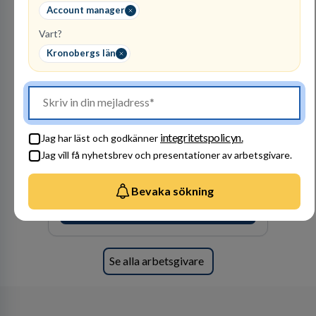
Account manager
Vart?
Kronobergs län
Polismyndigheten
MYNDIGHET
100
lediga jobb
Visa jobb
integritetspolicyn.
Jag har läst och godkänner
Ett uppdrag att göra hela Sverige tryggt och
Jag vill få nyhetsbrev och presentationer av arbetsgivare.
säkert. Ett Sverige som ska vara tryggare
imorgon än idag. Tillsammans med 41 000
kollegor gör vi det möjligt.
Bevaka sökning
Besök profil
Se alla arbetsgivare