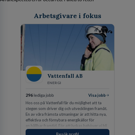
Arbetsgivare i fokus
Vattenfall AB
ENERGI
296
lediga jobb
Visa jobb
Hos oss på Vattenfall får du möjlighet att ta
stegen som driver dig och utvecklingen framåt.
En av våra främsta utmaningar är att hitta nya,
effektiva och förnybara energikällor för
en hållbar framtid. För att lyckas behöver vi bli
fler medarbetare som vill göra skillnad.
Besök profil