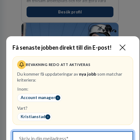
en trivsam arbetsplats och för att göra våra
kunder nöjda. Som medarbetare hos oss
Besök profil
förväntas du visa engagemang, öppenhet,
ansvar och respekt.
Få senaste jobben direkt till din E-post!
BEVAKNING REDO ATT AKTIVERAS
Du kommer få uppdateringar av
nya jobb
som matchar
Vattenfall AB
kriteriera:
ENERGI
Inom:
305
lediga jobb
Visa jobb
Account manager
Hos oss på Vattenfall får du möjlighet att ta
Vart?
stegen som driver dig och utvecklingen framåt.
En av våra främsta utmaningar är att hitta nya,
Kristianstad
effektiva och förnybara energikällor för
en hållbar framtid. För att lyckas behöver vi bli
fler medarbetare som vill göra skillnad.
Besök profil