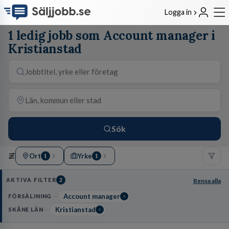
Logga in
1 ledig jobb som Account manager i
Kristianstad
Sök
Ort
Yrke
1
1
AKTIVA FILTER
2
Rensa alla
Account manager
FÖRSÄLJNING
Kristianstad
SKÅNE LÄN