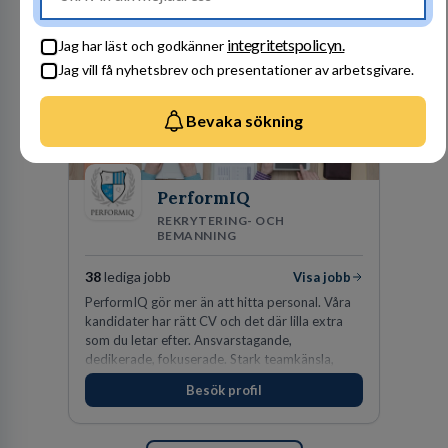
integritetspolicyn.
Jag har läst och godkänner
Jag vill få nyhetsbrev och presentationer av arbetsgivare.
Bevaka sökning
PerformIQ
REKRYTERING- OCH
BEMANNING
38
lediga jobb
Visa jobb
PerformIQ gör mer än att hitta personal. Våra
kandidater har rätt CV och det där lilla extra
som du letar efter. Ansvarstagande,
dedikerade, fokuserade. Stark teamkänsla,
vinnarinstinkt och hälsomedvetna. Vi kallar det
Besök profil
för idrottens egenskaper.