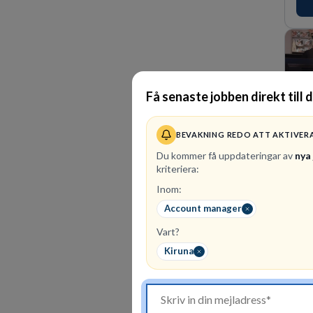
Få senaste jobben direkt till 
BEVAKNING REDO ATT AKTIVER
Du kommer få uppdateringar av
nya
kriteriera:
Inom:
1
le
Account manager
SOVA
Vart?
Att 
lag.
Kiruna
en t
kun
för
ans