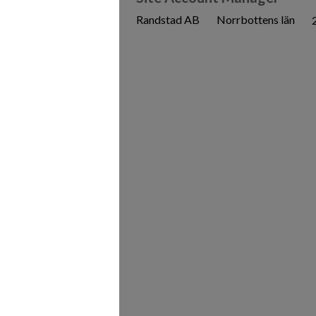
Randstad AB
Norrbottens län