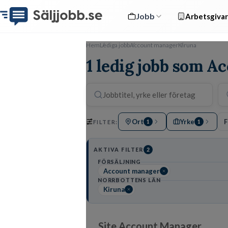
Jobb
Arbetsgivar
Hem
Lediga jobb
Account manager
Kiruna
1 ledig jobb som A
Ort
Yrke
F
FILTER:
1
1
AKTIVA FILTER
2
FÖRSÄLJNING
Account manager
NORRBOTTENS LÄN
Kiruna
Site Account Manager