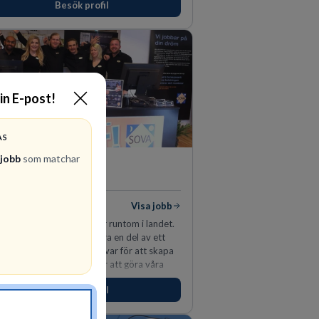
Besök profil
din E-post!
AS
 jobb
som matchar
SOVA
FACKHANDEL
diga jobb
Visa jobb
 finns idag på 22 platser runtom i landet.
arbeta på SOVA är att vara en del av ett
 Vi har ett gemensamt ansvar för att skapa
rivsam arbetsplats och för att göra våra
der nöjda. Som medarbetare hos oss
Besök profil
väntas du visa engagemang, öppenhet,
var och respekt.