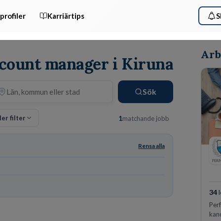
profiler
Karriärtips
S
Arb
ccount manager i Kiruna
Sök
ler filter
1
matchande jobb
Rensa alla
34
l
Perf
kand