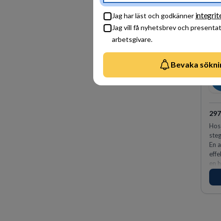
integrit
Jag har läst och godkänner
Jag vill få nyhetsbrev och presenta
arbetsgivare.
Bevaka sökni
29
Hos 
steg
En a
effe
en h
fler