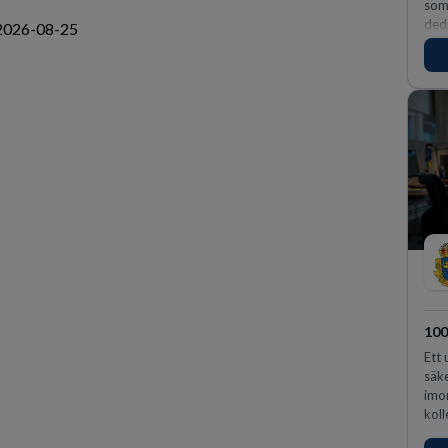
som 
ded
2026-08-25
vinn
för 
10
Ett 
säke
imo
koll