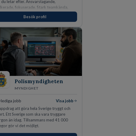
du letar efter. Ansvarstagande,
ikerade, fokuserade. Stark teamkänsla,
arinstinkt och hälsomedvetna. Vi kallar det
Besök profil
idrottens egenskaper.
Polismyndigheten
MYNDIGHET
0
lediga jobb
Visa jobb
uppdrag att göra hela Sverige tryggt och
rt. Ett Sverige som ska vara tryggare
rgon än idag. Tillsammans med 41 000
egor gör vi det möjligt.