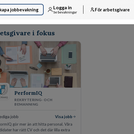
Logga in
kapa jobbevakning
För arbetsgivare
Se bevakningar
etsgivare i fokus
PerformIQ
REKRYTERING- OCH
BEMANNING
ediga jobb
Visa jobb
ormIQ gör mer än att hitta personal. Våra
idater har rätt CV och det där lilla extra