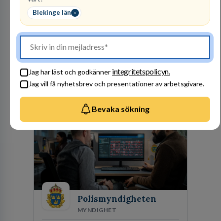
REKRYTERING- OCH
Blekinge län
BEMANNING
34
lediga jobb
Visa jobb
PerformIQ gör mer än att hitta personal. Våra
kandidater har rätt CV och det där lilla extra
som du letar efter. Ansvarstagande,
integritetspolicyn.
Jag har läst och godkänner
dedikerade, fokuserade. Stark teamkänsla,
Jag vill få nyhetsbrev och presentationer av arbetsgivare.
vinnarinstinkt och hälsomedvetna. Vi kallar det
Besök profil
för idrottens egenskaper.
Bevaka sökning
Polismyndigheten
MYNDIGHET