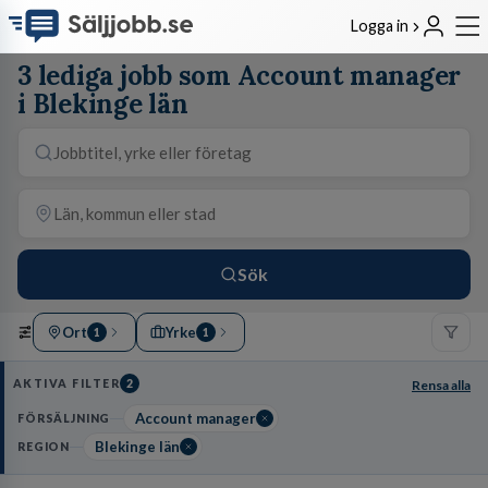
Logga in
3 lediga jobb som Account manager
i Blekinge län
Sök
Ort
Yrke
1
1
AKTIVA FILTER
2
Rensa alla
Account manager
FÖRSÄLJNING
Blekinge län
REGION