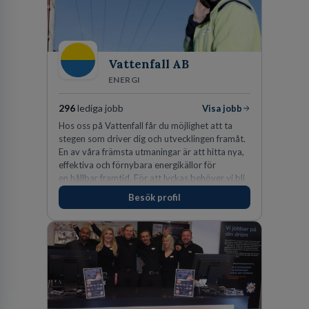
Vattenfall AB
ENERGI
296
lediga jobb
Visa jobb
Hos oss på Vattenfall får du möjlighet att ta
stegen som driver dig och utvecklingen framåt.
En av våra främsta utmaningar är att hitta nya,
effektiva och förnybara energikällor för
en hållbar framtid. För att lyckas behöver vi bli
fler medarbetare som vill göra skillnad.
Besök profil