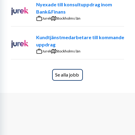
Viktiga egenskaper hos den vi söker är att du är trygg i 
Nyexade till konsultuppdrag inom
dig själv, lyhörd, empatisk, engagerad och strukturerad. 
Bank&Finans
Tidigare arbetslivserfarenhet från branschen är 
Jurek
Stockholms län
meriterande.
Kundtjänstmedarbetare till kommande
Av naturliga skäl kan arbetsbelastningen ibland vara 
uppdrag
ojämn och arbetstiderna oregelbundna. Din dag kan t ex 
Jurek
bestå av kundbesök, kistläggning, avskedstagande, 
Stockholms län
kontakter med leverantörer, administration, planering 
och genomförande av begravningar. Därför måste du 
vara av flexibel natur och tycka om att ge god service i 
Se alla jobb
alla lägen. För att kunna hantera alla arbetsuppgifter 
behöver du ha B-körkort, ha hög nivå i tal och skrift i 
svenska samt engelska. Vi förutsätter att du har 
grundläggande datavana. Förmåga att arbeta i Google 
adminverktyget, Bitnet, Timecut eller liknande 
branschspecifika administrationssystem är meriterande.
Hos oss arbetar du självständigt under eget ansvar och 