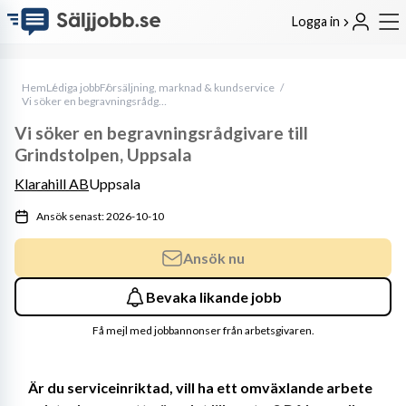
Logga in
Hem
Lediga jobb
Försäljning, marknad & kundservice
Vi söker en begravningsrådgivare till Grindstolpen, Uppsala
Vi söker en begravningsrådgivare till
Grindstolpen, Uppsala
Klarahill AB
Uppsala
Ansök senast: 2026-10-10
Ansök nu
Bevaka likande jobb
Få mejl med jobbannonser från arbetsgivaren.
Är du serviceinriktad, vill ha ett omväxlande arbete 