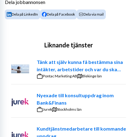
Dela jobbannonsen
Dela på LinkedIn
Dela på Facebook
Dela via mail
Liknande tjänster
Tänk att själv kunna få bestämma sina
intäkter, arbetstider och var du ska
jobba. – Prova på att vara din egen
Pontac Marketing AB
Blekinge län
chef
Nyexade till konsultuppdrag inom
Bank&Finans
Jurek
Stockholms län
Kundtjänstmedarbetare till kommande
uppdrag