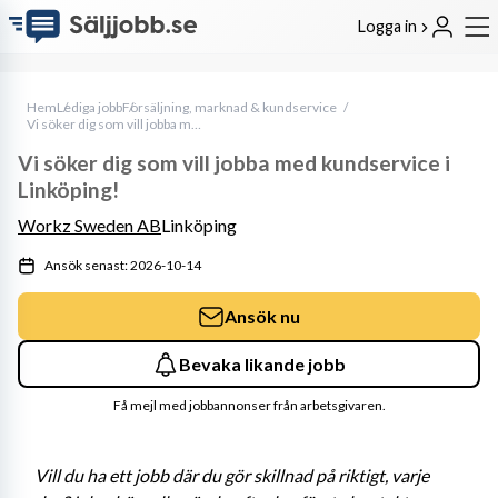
Logga in
Hem
Lediga jobb
Försäljning, marknad & kundservice
Vi söker dig som vill jobba med kundservice i Linköping!
Vi söker dig som vill jobba med kundservice i
Linköping!
Workz Sweden AB
Linköping
Ansök senast: 2026-10-14
Ansök nu
Bevaka likande jobb
Få mejl med jobbannonser från arbetsgivaren.
Vill du ha ett jobb där du gör skillnad på riktigt, varje 