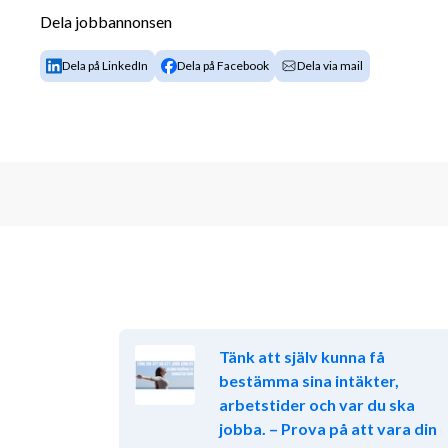
Utlåningsgruppen utgör tillsammans med rådgivnin
Dela jobbannonsen
Kommuninvests utlånings- och rådgivningsavdelning
utlåning samt support och utveckling av digitala tjä
Dela på LinkedIn
Dela på Facebook
Dela via mail
hanterar en total utlåningsvolym på i storleksordnin
Inom gruppen finns ett tiotal tjänster: utlåningsspe
samarbetar tätt inom avdelningen och med andra del
rätt lösningar till kunderna. Vi står inför en spännan
större systembyte och effektivare processer och därf
visstidsanställning. 
Du kommer att vara en viktig resurs i utlåningspro
Tänk att själv kunna få
administration men kommer också att vara omväxlan
bestämma sina intäkter,
arbetsuppgifterna hör att:
arbetstider och var du ska
jobba. – Prova på att vara din
Hantera offerter