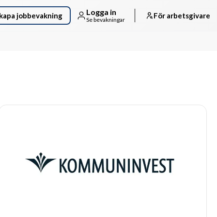
Logga in
kapa jobbevakning
För arbetsgivare
Se bevakningar