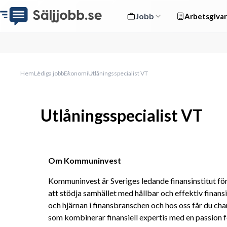
Jobb
Arbetsgivar
Hem
Lediga jobb
Ekonomi
Utlåningsspecialist VT
Utlåningsspecialist VT
Om Kommuninvest
Kommuninvest är Sveriges ledande finansinstitut f
att stödja samhället med hållbar och effektiv finansi
och hjärnan i finansbranschen och hos oss får du chan
som kombinerar finansiell expertis med en passion f