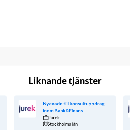
gsgruppen och kreditgruppen 
. Utlåningsgruppen ansvarar för 
nster inom KI Finans. Avdelningen 
gen 545 miljarder kronor.
cialister och produktägare. Gruppen 
ar av verksamheten för att förmedla 
de tid där vi bland annat genomför ett 
ör söker vi nu en medarbetare till en 
Liknande tjänster
cessen. Arbetsdagarna består av mycket 
Nyexade till konsultuppdrag
de och dynamiska. Till 
inom Bank&Finans
Jurek
Stockholms län