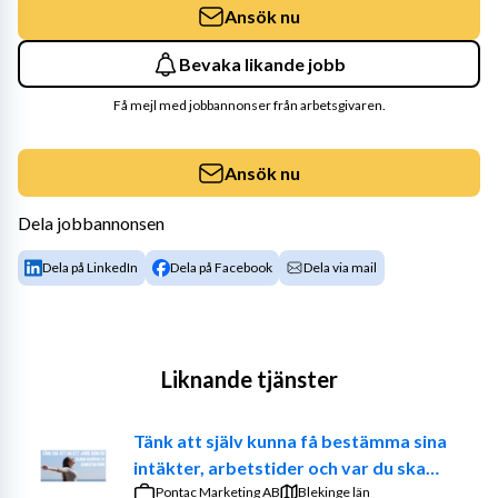
Ansök nu
Bevaka likande jobb
Få mejl med jobbannonser från arbetsgivaren.
Ansök nu
Dela jobbannonsen
Dela på LinkedIn
Dela på Facebook
Dela via mail
Liknande tjänster
Tänk att själv kunna få bestämma sina
intäkter, arbetstider och var du ska
jobba. – Prova på att vara din egen
Pontac Marketing AB
Blekinge län