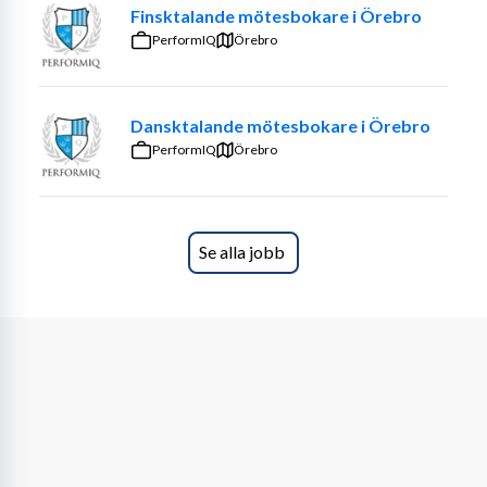
Försäljning av Atavios produkter och tjänster
Finsktalande mötesbokare i Örebro
Offertuppföljning
PerformIQ
Örebro
Kundbesök, teknisk rådgivning och behovsanalys
Dansktalande mötesbokare i Örebro
Dina sekundära arbetsuppgifter:
PerformIQ
Örebro
Driftsättning av nödbelysningsanläggningar
Viss service, felsökning och förebyggande underhåll
Se alla jobb
Din profil
Vi söker dig som är säljteknisk kunnig, ansvarstagande, 
flexibel, trygg i kunddialogen och kan arbeta 
självständigt. Du skall vara noggrann, strukturerad och 
ansvarstagande. Du bör ha god förmåga att omsätta 
teknisk kunskap i relation till kunden, förstå styrande 
processer
Som person är du nyfiken på att lära och är en metodisk 