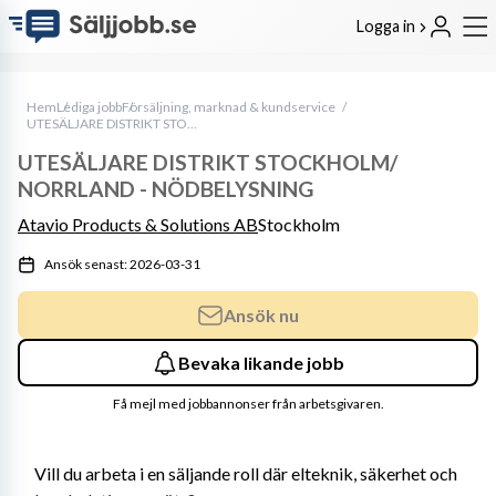
Logga in
Hem
Lediga jobb
Försäljning, marknad & kundservice
UTESÄLJARE DISTRIKT STOCKHOLM/ NORRLAND - NÖDBELYSNING
UTESÄLJARE DISTRIKT STOCKHOLM/
NORRLAND - NÖDBELYSNING
Atavio Products & Solutions AB
Stockholm
Ansök senast: 2026-03-31
Ansök nu
Bevaka likande jobb
Få mejl med jobbannonser från arbetsgivaren.
Vill du arbeta i en säljande roll där elteknik, säkerhet och 