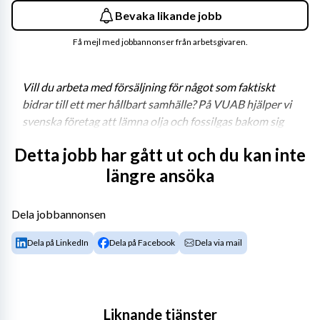
Bevaka likande jobb
Få mejl med jobbannonser från arbetsgivaren.
Vill du arbeta med försäljning för något som faktiskt 
bidrar till ett mer hållbart samhälle? På VUAB hjälper vi 
svenska företag att lämna olja och fossilgas bakom sig 
och istället satsa på biobränsle, och nu söker vi vår nästa 
Detta jobb har gått ut och du kan inte
säljare! Genom att leverera kompletta 
längre ansöka
bioenergianläggningar med hög driftsäkerhet, 
effektivitet och minimalt klimatavtryck, driver vi 
omställningen mot en fossilfri framtid. Det här är ett 
Dela jobbannonsen
säljjobb med mening – där varje affär minskar 
koldioxidutsläppen och förbättrar kundens 
Dela på LinkedIn
Dela på Facebook
Dela via mail
energiekonomi. Nyfiken på att vara med på resan? Läs 
mer!
Liknande tjänster