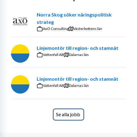
Varför välja VUAB?
Norra Skog söker näringspolitisk
Hos oss blir du en del av ett mindre och familjärt företag 
strateg
med teknisk höjd och tydligt syfte. Vi är 
AxÖ Consulting
Västerbottens län
lösningsfokuserade, samarbetar tätt tillsammans, och 
drivs av att göra skillnad – för våra kunder och för 
klimatet.
Linjemontör till region- och stamnät
Vattenfall AB
Dalarnas län
Du får sälja en produkt som gör skillnad på riktigt – både 
miljömässigt och ekonomiskt. Du får stor frihet i rollen, 
med korta beslutsvägar och tekniskt stöd i 
Linjemontör till region- och stamnät
organisationen. Du blir en nyckelperson i ett växande 
Vattenfall AB
Dalarnas län
företag med stabil ägare i grunden.
Din roll hos oss
Se alla jobb
Som säljare hos Vuab hjälper du företag av olika storlek 
och branscher i deras övergång till bioenergi, vilket leder 