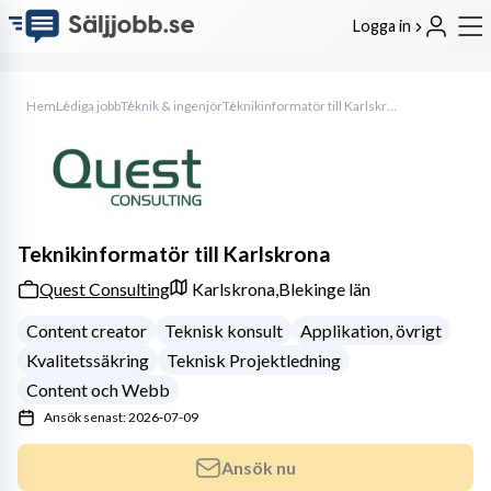
Logga in
Hem
Lediga jobb
Teknik & ingenjör
Teknikinformatör till Karlskrona
Teknikinformatör till Karlskrona
Quest Consulting
Karlskrona,
Blekinge län
Content creator
Teknisk konsult
Applikation, övrigt
Kvalitetssäkring
Teknisk Projektledning
Content och Webb
Ansök senast: 2026-07-09
Ansök nu