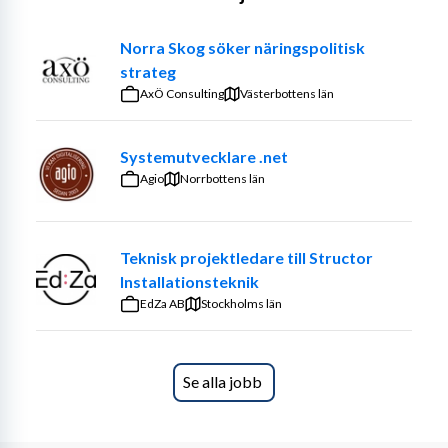
Producera material: Skapa, strukturera och 
layouta pedagogiska dokument och instruktioner 
Norra Skog söker näringspolitisk
i relevanta mallar och system (för närvarande 
strateg
primärt i PowerPoint).
AxÖ Consulting
Västerbottens län
Granskningsprocess: Koordinera och driva 
godkännandeprocesser tillsammans med 
relevanta sakägare och teknisk kompetens.
Systemutvecklare .net
Kvalitetssäkring: Analysera, utveckla och anpassa 
Agio
Norrbottens län
teknisk information för att ständigt förbättra 
läsbarhet, förståelse och informationsflöde för 
olika målgrupper.
Teknisk projektledare till Structor
Installationsteknik
Kravprofil 
EdZa AB
Stockholms län
Vi söker dig som är noggrann, kommunikativ och har ett 
genuint intresse för teknisk kommunikation. För att 
passa i rollen ser vi att du har:
Se alla jobb
Dokumenterad erfarenhet av att arbeta som 
teknikinformatör eller teknisk skribent, specifikt 