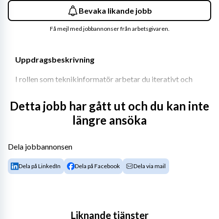
Bevaka likande jobb
Få mejl med jobbannonser från arbetsgivaren.
Uppdragsbeskrivning
I rollen som teknikinformatör arbetar du iterativt och 
självständigt med att visualisera och producera tydliga 
instruktioner för verksamhetens maskiner och 
Detta jobb har gått ut och du kan inte
processer. Ditt primära fokus kommer att ligga på att 
längre ansöka
skapa och uppdatera användarvänliga 
operatörsinstruktioner.
Dela jobbannonsen
Dina huvudsakliga arbetsuppgifter:
Dela på LinkedIn
Dela på Facebook
Dela via mail
Datainsamling: Proaktiv informationsinsamling 
genom intervjuer med operatörer och 
produktionsexperter, fotografering samt bild- 
och texthantering ute i verksamheten.
Liknande tjänster