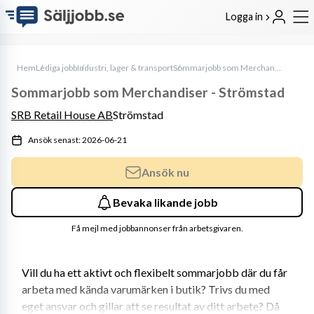
Logga in
Hem
Lediga jobb
Industri, lager & transport
Sommarjobb som Merchandiser - Strömstad
Sommarjobb som Merchandiser - Strömstad
SRB Retail House AB
Strömstad
Ansök senast: 2026-06-21
Ansök nu
Bevaka likande jobb
Få mejl med jobbannonser från arbetsgivaren.
Vill du ha ett aktivt och flexibelt sommarjobb där du får 
arbeta med kända varumärken i butik? Trivs du med 
eget ansvar och gillar att se resultat av ditt arbete? Då 