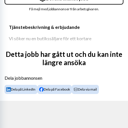
Få mejl med jobbannonser från arbetsgivaren.
Tjänstebeskrivning & erbjudande
Vi söker nu en butikssäljare för ett kortare 
sommaruppdrag i Karlstad.
Detta jobb har gått ut och du kan inte
Vi letar efter dig som har tidigare erfarenhet av 
längre ansöka
butiksarbete, service och godshantering.
Period
Dela jobbannonsen
Onsdag, torsdag & fredag vecka 29 samt vecka 30 & 31.
Dela på LinkedIn
Dela på Facebook
Dela via mail
Arbetsuppgifter
Du kommer framför allt arbeta med kundservice och 
kassahantering. Det förekommer även godshantering i 
tjänsten.