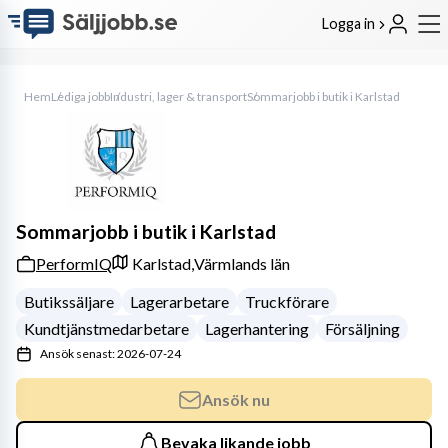
Logga in
Hem
Lediga jobb
Industri, lager & transport
Sommarjobb i butik i Karlstad
Sommarjobb i butik i Karlstad
PerformIQ
Karlstad,
Värmlands län
Butikssäljare
Lagerarbetare
Truckförare
Kundtjänstmedarbetare
Lagerhantering
Försäljning
Ansök senast: 2026-07-24
Ansök nu
Bevaka likande jobb