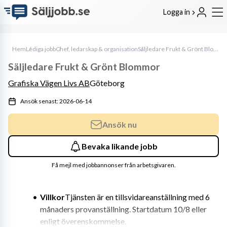
Logga in
Hem
Lediga jobb
Chef, ledarskap & organisation
Säljledare Frukt & Grönt Blommor
Säljledare Frukt & Grönt Blommor
Grafiska Vägen Livs AB
Göteborg
Ansök senast: 2026-06-14
Ansök nu
Bevaka likande jobb
Få mejl med jobbannonser från arbetsgivaren.
Villkor
Tjänsten är en tillsvidareanställning med 6 
månaders provanställning. Startdatum 10/8 eller 
enligt överenskommelse.