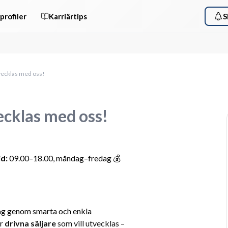
profiler
Karriärtips
S
utvecklas med oss!
vecklas med oss!
d:
 09.00–18.00, måndag–fredag 💰 
ag genom smarta och enkla 
r 
drivna säljare
 som vill utvecklas – 