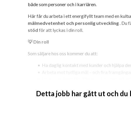
både som personer och i karriären.
Här får du arbeta i ett energifyllt team med en kult
målmedvetenhet och personlig utveckling
 . Du f
stöd
 för att lyckas i din roll.
💡 Din roll
Som säljare hos oss kommer du att:
Ha daglig kontakt med kunder och hjälpa dem 
Arbeta mot tydliga mål – och fira framgång
Utvecklas inom försäljning och kommunikati
Ingen tidigare erfarenhet krävs – vi lär dig a
Detta jobb har gått ut och du
🎯 Vi erbjuder
Garantilön + attraktiv provision
 (ingen öv
Utbildning och coachning
 – du växer snabbt
Karriärmöjligheter
 – vi rekryterar gärna int
Modern arbetsmiljö
 i våra fräscha lokaler i