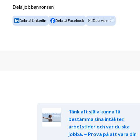
Dela jobbannonsen
Ett 
team med energi, skratt och vinnarkul
👀 Vi söker dig som
Dela på LinkedIn
Dela på Facebook
Dela via mail
Är social, driven och gillar att prata med män
Motiveras av resultat och vill utvecklas.
Har ett positivt mindset och vill vara en del a
Behärskar svenska flytande i tal och skrift.
Känner du igen dig? 🔥 Skicka in din ansökan redan i
emot att höra från dig.
Tryggsam.se - Kredscore.se - Olyckskartan.se
Tänk att själv kunna få
bestämma sina intäkter,
arbetstider och var du ska
jobba. – Prova på att vara din