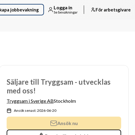
Logga in
kapa jobbevakning
För arbetsgivare
Se bevakningar
Säljare till Tryggsam - utvecklas
med oss!
Tryggsam i Sverige AB
Stockholm
Ansök senast: 2026-06-20
Ansök nu