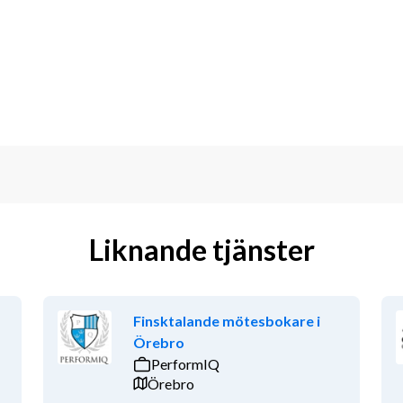
tur.
niskor.
v ett starkt team.
dag! Vi intervjuar löpande och ser fram 
Liknande tjänster
Finsktalande mötesbokare i
Örebro
PerformIQ
Örebro