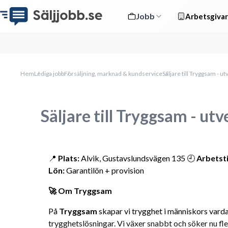
Jobb
Arbetsgivar
Hem
Lediga jobb
Försäljning, marknad & kundservice
Säljare till Tryggsam - 
Säljare till Tryggsam - ut
📍 
Plats:
 Alvik, Gustavslundsvägen 135 🕘 
Arbetsti
Lön:
 Garantilön + provision
🚀 Om Tryggsam
På 
Tryggsam
 skapar vi trygghet i människors vard
trygghetslösningar. Vi växer snabbt och söker nu fle