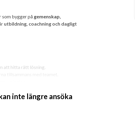
ur som bygger på 
gemenskap, 
år 
utbildning, coachning och dagligt 
att hitta rätt lösning.
arna tillsammans med teamet.
on varje dag.
llt du behöver kunna.
 kan inte längre ansöka
re gräns).
 i rollen
ernt.
 Alvik.