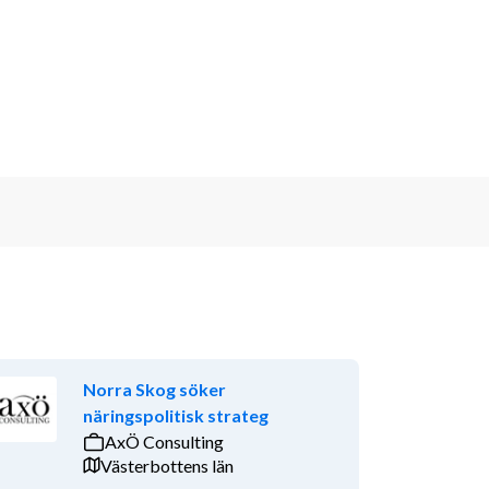
Norra Skog söker
näringspolitisk strateg
AxÖ Consulting
Västerbottens län