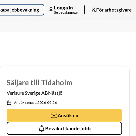
Logga in
kapa jobbevakning
För arbetsgivare
Se bevakningar
Säljare till Tidaholm
Verisure Sverige AB
Nässjö
Ansök senast: 2026-09-26
Ansök nu
Bevaka likande jobb