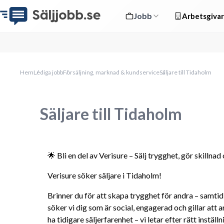
Jobb
Arbetsgivar
Hem
Lediga jobb
Försäljning, marknad & kundservice
Säljare till Tidaholm
Säljare till Tidaholm
🌟 Bli en del av Verisure – Sälj trygghet, gör skillna
Verisure söker säljare i Tidaholm!
Brinner du för att skapa trygghet för andra – samtid
söker vi dig som är social, engagerad och gillar att
ha tidigare säljerfarenhet – vi letar efter rätt inställn