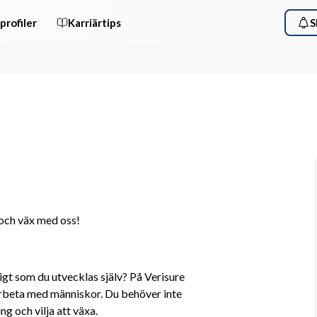
profiler
Karriärtips
S
d och väx med oss!
igt som du utvecklas själv? På Verisure 
 arbeta med människor. Du behöver inte 
ing och vilja att växa.