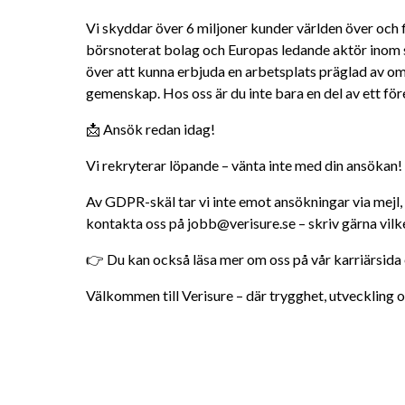
Vi skyddar över 6 miljoner kunder världen över och fin
börsnoterat bolag och Europas ledande aktör inom sm
över att kunna erbjuda en arbetsplats präglad av om
gemenskap. Hos oss är du inte bara en del av ett före
📩 Ansök redan idag!
Vi rekryterar löpande – vänta inte med din ansökan!
Av GDPR-skäl tar vi inte emot ansökningar via mejl,
kontakta oss på jobb@verisure.se – skriv gärna vilke
👉 Du kan också läsa mer om oss på vår karriärsida e
Välkommen till Verisure – där trygghet, utveckling