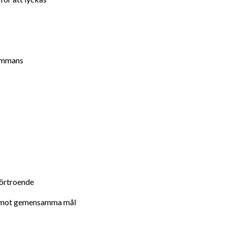
sammans
förtroende
ba mot gemensamma mål