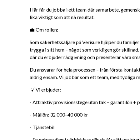
Här får du jobba i ett team där samarbete, gemenska
lika viktigt som att nå resultat.
💼 Om rollen:
Som säkerhetssäljare på Verisure hjälper du familjer
trygga i sitt hem – något som verkligen gör skillna
där du erbjuder rådgivning och presenterar våra sma
Du ansvarar för hela processen – från första kontakt t
aldrig ensam. Vi jobbar som ett team, med tydliga m
💡 Vi erbjuder:
- Attraktiv provisionsstege utan tak – garantilön + 
- Mållön: 32 000–40 000 kr
- Tjänstebil
- En onboarding i världsklass där du får rätt verktyg