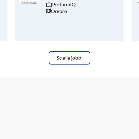
PerformIQ
Örebro
Se alla jobb