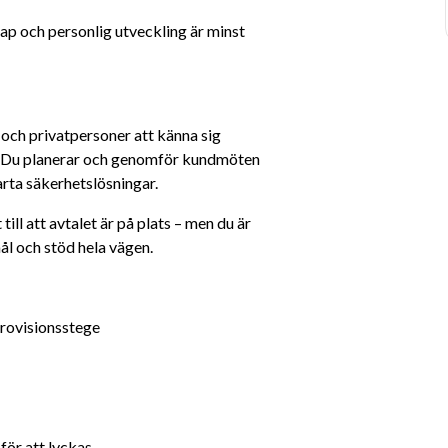
p och personlig utveckling är minst 
 och privatpersoner att känna sig 
d. Du planerar och genomför kundmöten 
rta säkerhetslösningar.
ill att avtalet är på plats – men du är 
ål och stöd hela vägen.
provisionsstege
 för att lyckas