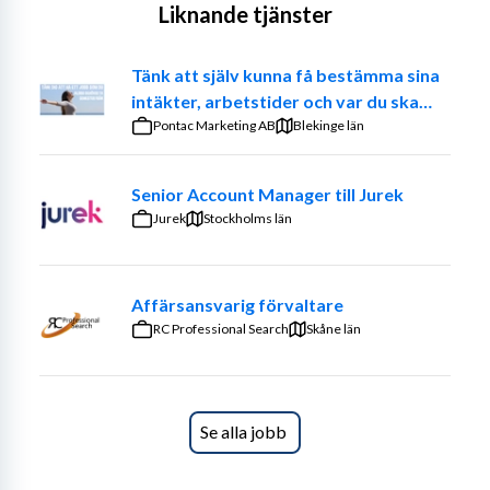
Liknande tjänster
Tänk att själv kunna få bestämma sina
intäkter, arbetstider och var du ska
jobba. – Prova på att vara din egen
Pontac Marketing AB
Blekinge län
chef
Senior Account Manager till Jurek
Jurek
Stockholms län
Affärsansvarig förvaltare
RC Professional Search
Skåne län
Se alla jobb