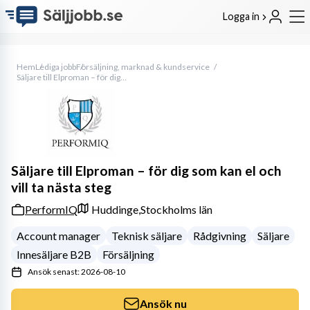
Logga in
Hem
Lediga jobb
Försäljning, marknad & kundservice
Säljare till Elproman – för dig som kan el och vill ta nästa steg
Säljare till Elproman – för dig som kan el och
vill ta nästa steg
PerformIQ
Huddinge,
Stockholms län
Account manager
Teknisk säljare
Rådgivning
Säljare
Innesäljare B2B
Försäljning
Ansök senast: 2026-08-10
Ansök nu