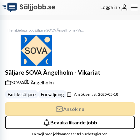
Logga in
Hem
Lediga jobb
Säljare SOVA Ängelholm - Vikariat
Säljare SOVA Ängelholm - Vikariat
SOVA
Ängelholm
Butikssäljare
Försäljning
Ansök senast: 2025-05-18
Ansök nu
Bevaka likande jobb
Få mejl med jobbannonser från arbetsgivaren.