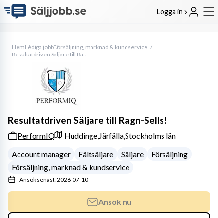
Logga in
Hem
Lediga jobb
Försäljning, marknad & kundservice
Resultatdriven Säljare till Ragn-Sells!
Resultatdriven Säljare till Ragn-Sells!
PerformIQ
Huddinge,
Järfälla,
Stockholms län
Account manager
Fältsäljare
Säljare
Försäljning
Försäljning, marknad & kundservice
Ansök senast: 2026-07-10
Ansök nu