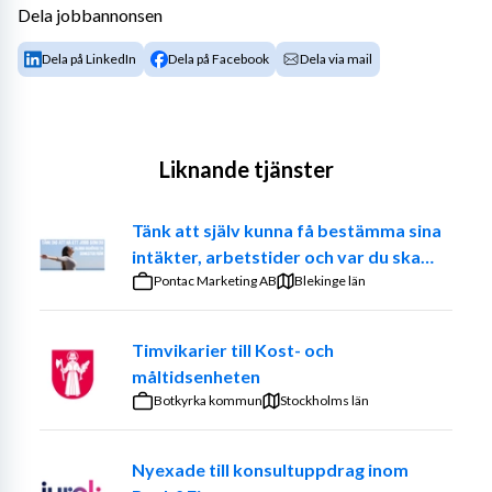
Dela jobbannonsen
Dela på LinkedIn
Dela på Facebook
Dela via mail
Liknande tjänster
Tänk att själv kunna få bestämma sina
intäkter, arbetstider och var du ska
jobba. – Prova på att vara din egen
Pontac Marketing AB
Blekinge län
chef
Timvikarier till Kost- och
måltidsenheten
Botkyrka kommun
Stockholms län
Nyexade till konsultuppdrag inom