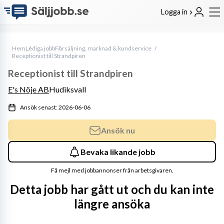
Logga in
Hem
Lediga jobb
Försäljning, marknad & kundservice
Receptionist till Strandpiren
Receptionist till Strandpiren
E's Nöje AB
Hudiksvall
Ansök senast: 2026-06-06
Ansök nu
Bevaka likande jobb
Få mejl med jobbannonser från arbetsgivaren.
Detta jobb har gått ut och du kan inte
längre ansöka