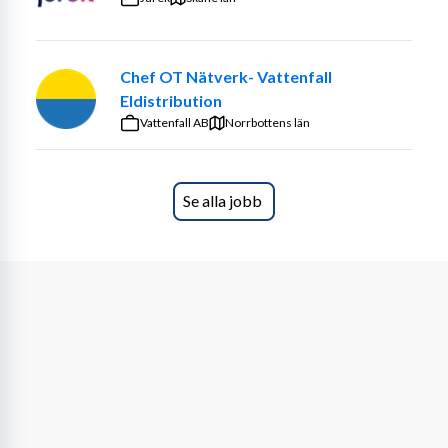
befinna dig på plats i butiken och driva det dagliga 
arbetet, men även delta på mässor och event.
Chef OT Nätverk- Vattenfall
Du rapporterar till distriktschef och erbjuds ett 
Eldistribution
omväxlande arbete med mycket kundkontakt. 
Vattenfall AB
Norrbottens län
Hydroscand erbjuder även goda möjligheter till 
utveckling genom både interna och externa utbildningar.
Vi erbjuder
Se alla jobb
En rolig och varierande arbetsmiljö med en familjär 
känsla där vi hjälps åt. Vi på Hydroscand värnar om våra 
medarbetare och erbjuder både interna och externa 
utbildningar. Som ny medarbetare på Hydroscand får du 
alltid en tydlig introduktionsplan och blir tilldelad en 
mentor, allt för att säkerställa att du får en så bra 
upplärning som möjligt.
Hos oss får du ett arbete med mycket kundkontakt och 
goda utvecklingsmöjligheter, på ett svenskt 