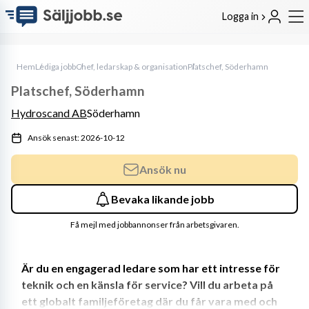
Logga in
Hem
Lediga jobb
Chef, ledarskap & organisation
Platschef, Söderhamn
Platschef, Söderhamn
Hydroscand AB
Söderhamn
Ansök senast: 2026-10-12
Ansök nu
Bevaka likande jobb
Få mejl med jobbannonser från arbetsgivaren.
Är du en engagerad ledare som har ett intresse för 
teknik och en känsla för service? Vill du arbeta på 
ett globalt familjeföretag där du får vara med och 