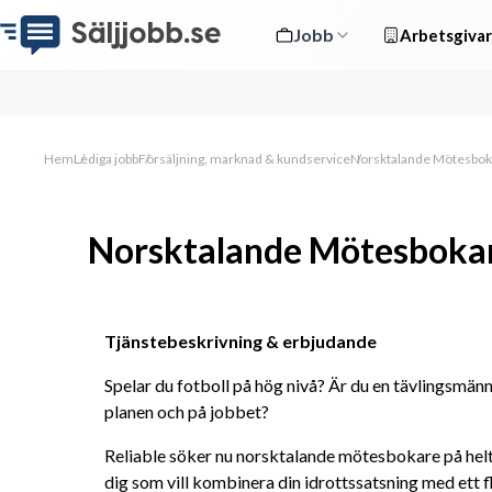
Jobb
Arbetsgivar
Hem
Lediga jobb
Försäljning, marknad & kundservice
Norsktalande Mötesbokar
Norsktalande Mötesbokare 
Tjänstebeskrivning & erbjudande
Spelar du fotboll på hög nivå? Är du en tävlingsmänn
planen och på jobbet?
Reliable söker nu norsktalande mötesbokare på heltid
dig som vill kombinera din idrottssatsning med ett fl