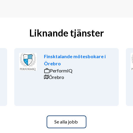
Liknande tjänster
Finsktalande mötesbokare i
Örebro
PerformIQ
Örebro
Se alla jobb