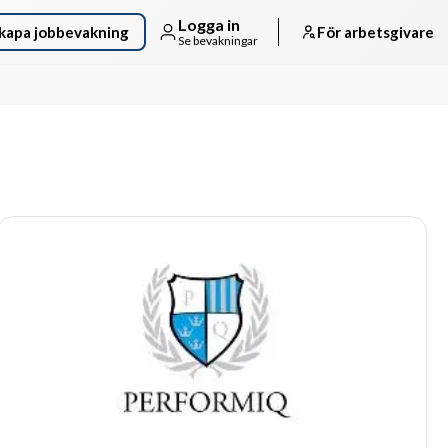
Logga in
kapa jobbevakning
För arbetsgivare
Se bevakningar