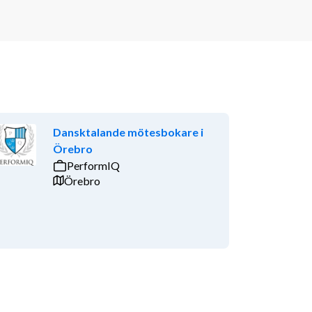
Dansktalande mötesbokare i
Örebro
PerformIQ
Örebro