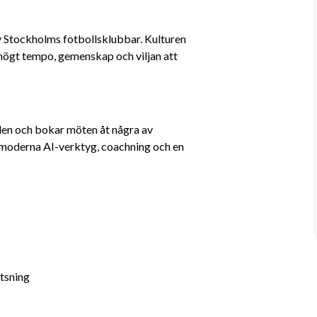
v Stockholms fotbollsklubbar. Kulturen 
högt tempo, gemenskap och viljan att 
en och bokar möten åt några av 
oderna AI-verktyg, coachning och en 
atsning