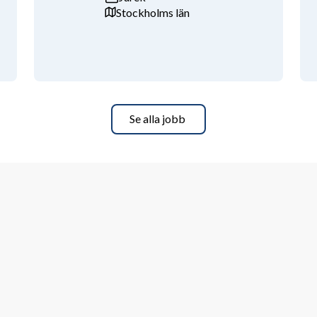
Stockholms län
ch ser teamet framför jaget.
rbetsuppgifter varierar där ingen dag 
nska eller engelska, både för att 
a våra internationella gäster.
Se alla jobb
saker och träffa människor från 
ur vi är mot varandra:
m naturen.We Have Fun: Vi har kul på 
åra gäster.
bar.We Deliver Results: Allt vi gör ska 
llegor som gärna bjuder på både 