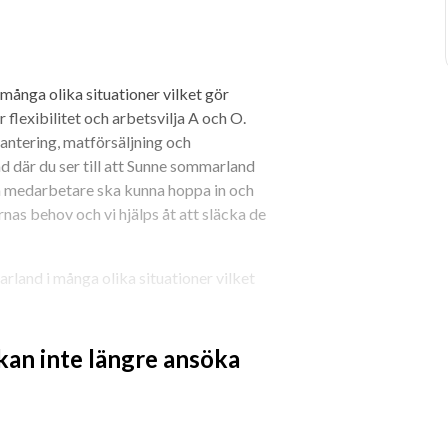
ånga olika situationer vilket gör 
 flexibilitet och arbetsvilja A och O. 
antering, matförsäljning och 
 där du ser till att Sunne sommarland 
åra medarbetare ska kunna hoppa in och 
rnas behov och vi hjälps åt att släcka de 
and i många olika situationer vilket 
varar på de frågor gästerna har innan de 
 kan inte längre ansöka
ingsorienterad är viktiga egenskaper.
h falafel och pommes m.m. Du gör och 
 vi dig med sinne för ordning och reda 