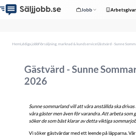
Jobb
Arbetsgivar
Hem
Lediga jobb
Försäljning, marknad & kundservice
Gästvärd - Sunne Somm
Gästvärd - Sunne Somma
2026
Sunne sommarland vill att våra anställda ska drivas a
våra gäster men även för varandra. Att arbeta som g
söker de som bäst klarar av detta viktiga sommarjo
Vi söker gästvärdar med ett leende på läpparna. Vå