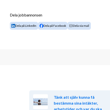
och gärna en person som har ett permanent smile.Sho
slush, godis, badkläder. Du ansvarar också för uthyr
uthyrning av paviljonger.I shopen hyrs även solsänga
Dela jobbannonsen
sinne för ordning och reda med ett leende på läppar
Dela på LinkedIn
Dela på Facebook
Dela via mail
Anläggningsvärd. Du ser till att det är rent och sn
även hoppa in i entré, kiosk och shop när behov finn
bollar i luften.
Lokalvårdare. Kanske det viktigaste jobbet av de all
spelar det ingen roll hur vackra omgivningarna är, ell
hoppa in i entré, kiosk och shop när behov finnes.
Vem söker vi? 
Vi ser gärna att du har erfarenhet av service eller ka
tjänsten. Vi lägger stor vikt vid personlighet och ser
ett genuint intresse för våra gäster
Tänk att själv kunna få
bestämma sina intäkter,
Du behöver vara noggrann, strukturerad och o
arbetstider och var du ska
Som gästvärd stressas du inte av att stundvis 