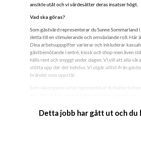
ansikte utåt och vi värdesätter deras insatser högt.
Vad ska göras?
Som gästvärd representerar du Sunne Sommarland i m
detta till en stimulerande och omväxlande roll. Här är
Dina arbetsuppgifter varierar och inkluderar kassah
gästbemötande i entré, kiosk och shop men även städ
hålls rent och snyggt under dagen. Vi vill att alla v
stötta upp där det behövs. Vi utgår alltid ifrån gäste
bränder som uppstår.
Som säsongspersonal representerar du Sunne Sommarl
gör detta till en stimulerande och omväxlande roll.
Entré. Du tar entré och scannar förköpta biljetter. S
Detta jobb har gått ut och du
går in i Sunne sommarland. Flexibel, vänlig och lösn
Kiosk. Du lagar och serverar hamburgare, kebab oc
säljer massor av mjukglass till våra gäster.Här söker