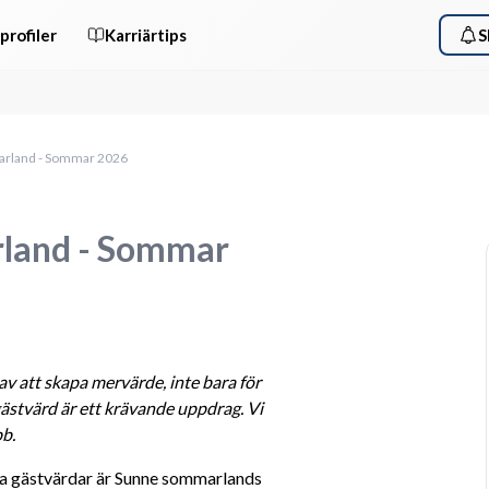
profiler
Karriärtips
S
arland - Sommar 2026
rland - Sommar
v att skapa mervärde, inte bara för 
ästvärd är ett krävande uppdrag. Vi 
bb.
ra gästvärdar är Sunne sommarlands 