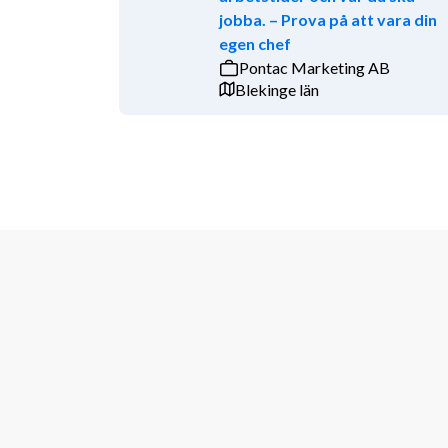
jobba. – Prova på att vara din
tycker om att bjuda på dig själv, har humor o
egen chef
Du gillar omväxling och uppskattar att dina a
Pontac Marketing AB
är den andra lik.
Blekinge län
Givetvis kan du kommunicera utan svårigheter på sve
kunna ta emot arbetsinstruktioner och för att bemöt
Vad erbjuder vi?
Hos oss får du möjlighet att utvecklas, lära dig nya 
världens alla hörn.
Våra gemensamma värderingar styr vår vardag och h
We Care: Vi bryr oss om varandra, våra gäster och o
jobbet och har glimten i ögat både internt och med v
We Simplify: Vi ska alltid försöka förenkla hur vi job
ge resultat för oss, våra ägare och våra gäster.
Vi erbjuder dig en arbetsplats med omtänksamma ko