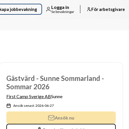
Logga in
kapa jobbevakning
För arbetsgivare
Se bevakningar
Gästvärd - Sunne Sommarland -
Sommar 2026
First Camp Sverige AB
Sunne
Ansök senast: 2026-06-27
Ansök nu