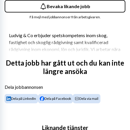
Bevaka likande jobb
Få mejl med jobbannonser från arbetsgivaren.
Ludvig & Co erbjuder spetskompetens inom skog, 
fastighet och skoglig rådgivning samt kvalificerad 
rådgivning inom ekonomi, lön och juridik. Vi arbetar nära 
jord- och skogsägare och är över 1 000 medarbetare på 
Detta jobb har gått ut och du kan inte
närmare 100 orter i hela landet. Hos oss får du kraft att 
längre ansöka
växa – tillsammans med andra!
Om rollen
Dela jobbannonsen
I din nya roll kommer du att arbeta med:
Dela på LinkedIn
Dela på Facebook
Dela via mail
Förmedling av skogs- och lantbruksfastigheter.
Rådgivning till spekulanter samt ta dig an 
värderingsuppdrag.
Arbeta utåt på marknaden för att etablera 
Liknande tjänster