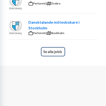
PerformIQ
Örebro
Dansktalande mötesbokare i
Stockholm
PerformIQ
Stockholm
Se alla jobb