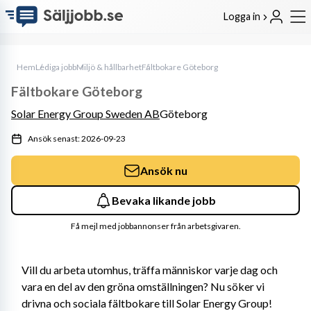
Logga in
Hem
Lediga jobb
Miljö & hållbarhet
Fältbokare Göteborg
Fältbokare Göteborg
Solar Energy Group Sweden AB
Göteborg
Ansök senast: 2026-09-23
Ansök nu
Bevaka likande jobb
Få mejl med jobbannonser från arbetsgivaren.
Vill du arbeta utomhus, träffa människor varje dag och 
vara en del av den gröna omställningen? Nu söker vi 
drivna och sociala fältbokare till Solar Energy Group!