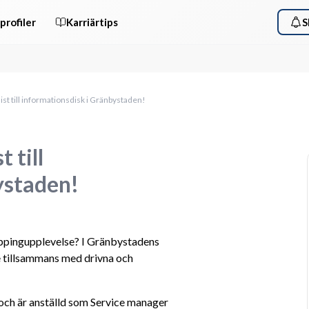
profiler
Karriärtips
S
st till informationsdisk i Gränbystaden!
 till
ystaden!
hoppingupplevelse? I Gränbystadens 
e tillsammans med drivna och 
och är anställd som Service manager 