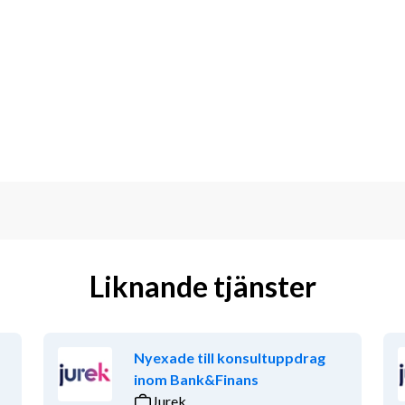
ardagar och helger
 Även stort behov av beredskap
 att rycka in vid kort varsel samma 
v söka lediga pass samt lägga in din 
inns även möjlighet till fast schema 
itivt bemötande är grunden till en god 
öd tråd har Middlepoint levererat 
Liknande tjänster
starten 2009. Vi är ISO-certifierade 
45001) och är ett helägt dotterbolag 
darbetare skapar vi välkomnande 
a det lilla extra. Hos oss är kunderna 
Nyexade till konsultuppdrag
inom Bank&Finans
Jurek
ing? Skicka in ditt cv och personliga 