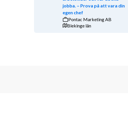
jobba. – Prova på att vara din
brev.
egen chef
Följ oss på Instagram för att se mer av vad som händ
Pontac Marketing AB
Blekinge län
http://instagram.com/middlepoi...
Vännerna på Middlepoint!
Tjänster