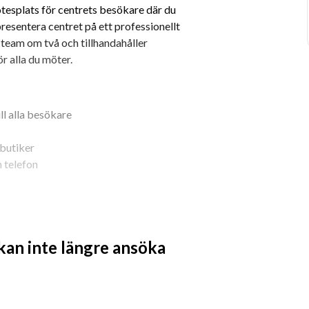
tesplats för centrets besökare där du 
esentera centret på ett professionellt 
t team om två och tillhandahåller 
r alla du möter.
ill alla besökare
 butiker
h telefon
a som brinner för det personliga mötet 
restigelös och tar dig an dina 
 kan inte längre ansöka
 person med en positiv inställning som 
digare och arbetat i Office-paketet 