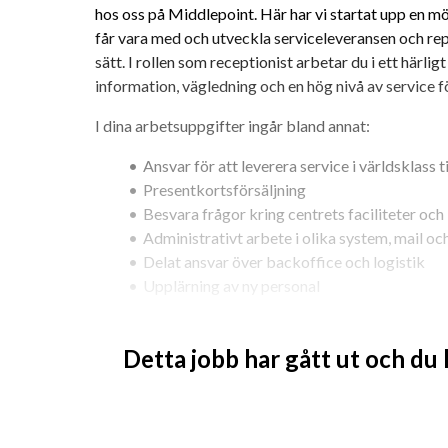
hos oss på Middlepoint. Här har vi startat upp en mö
får vara med och utveckla serviceleveransen och repr
sätt. I rollen som receptionist arbetar du i ett härlig
information, vägledning och en hög nivå av service fö
I dina arbetsuppgifter ingår bland annat:
Ansvar för att leverera service i världsklass t
Presentkortsförsäljning
Besvara frågor kring centrets faciliteter och
Administrativt arbete i olika system, mail oc
Delat ansvar över backoffice och logistik
Upplärning av ny personal
Vem är du? 
Vi tror att du är en riktig servicestjärn
och älskar att jobba med människor. Du är flexibel, p
Detta jobb har gått ut och du
arbetsuppgifter med glädje. Vi ser att du är energisk
gillar att jobba i team. Du har jobbat med service ti
samt talar flytande svenska och engelska.