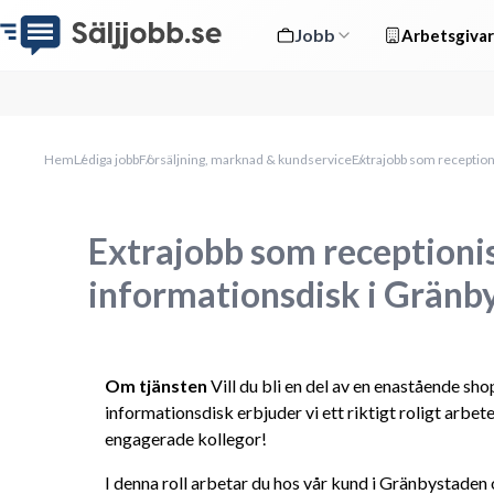
Jobb
Arbetsgivar
Hem
Lediga jobb
Försäljning, marknad & kundservice
Extrajobb som receptioni
Extrajobb som receptionist
informationsdisk i Gränb
Om tjänsten
 Vill du bli en del av en enastående s
informationsdisk erbjuder vi ett riktigt roligt arbet
engagerade kollegor!
I denna roll arbetar du hos vår kund i Gränbystaden 