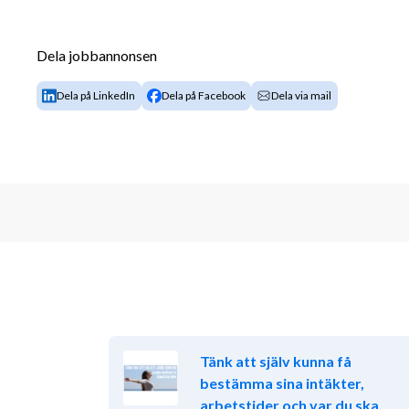
Om anställningen
Behovsanställning med möjlighet att jobba v
Dela jobbannonsen
Start omgående
Tider: Cirka 09:00-17:30 eller 12:00-20:30.
Dela på LinkedIn
Dela på Facebook
Dela via mail
Belägen i Gränbystaden
Sysselsättningsgrad: Vid behov, du kan komma
dag samt vid planerade ledigheter, du kan själ
tillgänglighet i vår schemaläggningsapp. Det f
under helger.
Om Middlepoint 
 Vi vet att ett personligt och pos
serviceupplevelse. Med omtanke och värdskap som r
högklassig arbetsplats- och frontdeskservice sedan 
inom kvalité (9001), miljö (14001) och arbetsmiljö (
till Coor. Genom noga och omsorgsfullt utvalda me
miljöer där vi kan hålla fokus på alla detaljer och gör
Tänk att själv kunna få
mittpunkten.
bestämma sina intäkter,
arbetstider och var du ska
Är du sugen på en utvecklande och riktigt rolig utman