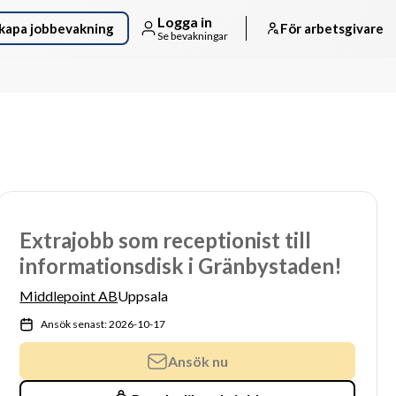
Logga in
kapa jobbevakning
För arbetsgivare
Se bevakningar
Extrajobb som receptionist till
informationsdisk i Gränbystaden!
Middlepoint AB
Uppsala
Ansök senast: 2026-10-17
Ansök nu