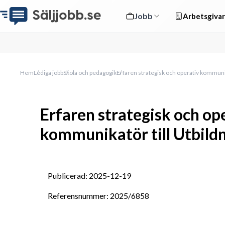
Jobb
Arbetsgivar
Hem
Lediga jobb
Skola och pedagogik
Erfaren strategisk och operativ kommunik
Erfaren strategisk och op
kommunikatör till Utbild
Publicerad: 2025-12-19
Referensnummer: 2025/6858