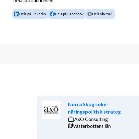
Dela jobbannonsen
Dela på LinkedIn
Dela på Facebook
Dela via mail
Norra Skog söker
näringspolitisk strateg
AxÖ Consulting
Västerbottens län