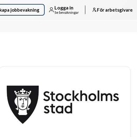
Logga in
kapa jobbevakning
För arbetsgivare
Se bevakningar