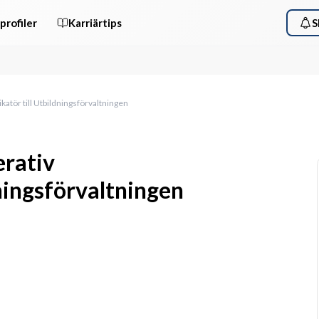
profiler
Karriärtips
S
atör till Utbildningsförvaltningen
erativ
ningsförvaltningen