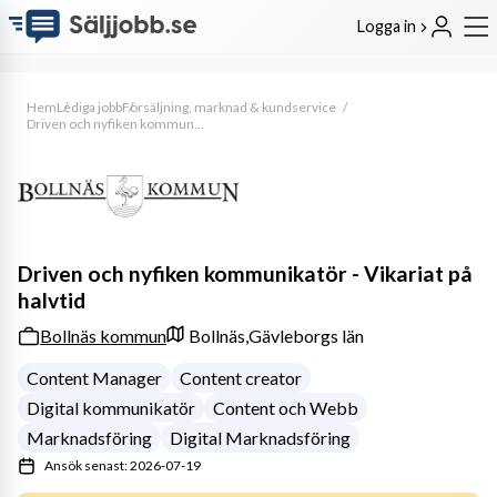
Logga in
Hem
Lediga jobb
Försäljning, marknad & kundservice
Driven och nyfiken kommunikatör - Vikariat på halvtid
Driven och nyfiken kommunikatör - Vikariat på
halvtid
Bollnäs kommun
Bollnäs,
Gävleborgs län
Content Manager
Content creator
Digital kommunikatör
Content och Webb
Marknadsföring
Digital Marknadsföring
Ansök senast: 2026-07-19