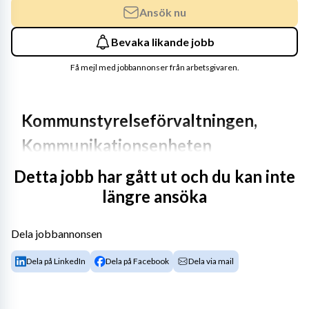
Ansök nu
Bevaka likande jobb
Få mejl med jobbannonser från arbetsgivaren.
Kommunstyrelseförvaltningen, 
Kommunikationsenheten
Detta jobb har gått ut och du kan inte
Beskrivning
längre ansöka
Vill du göra skillnad och stötta verksamheter som 
arbetar med samhällsviktiga uppdrag? På 
Dela jobbannonsen
kommunikationsenheten i Bollnäs kommun arbetar vi 
både strategiskt och operativt inom hela 
Dela på LinkedIn
Dela på Facebook
Dela via mail
kommunikationsområdet. Vårt uppdrag är att leda, 
samordna, följa upp och utveckla kommunens arbete 
med intern och extern kommunikation, 