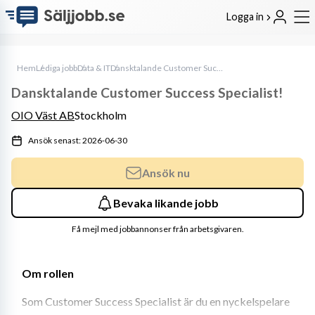
Logga in
Hem
Lediga jobb
Data & IT
Dansktalande Customer Success Specialist!
Dansktalande Customer Success Specialist!
OIO Väst AB
Stockholm
Ansök senast: 2026-06-30
Ansök nu
Bevaka likande jobb
Få mejl med jobbannonser från arbetsgivaren.
Om rollen
Som Customer Success Specialist är du en nyckelspelare 